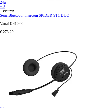
24u
+-3
1 kleuren
Sena
Bluetooth-intercom SPIDER ST1 DUO
Vanaf
€ 419,00
€ 273,29