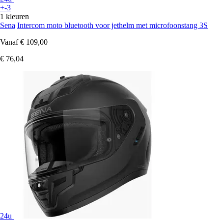
+-3
1 kleuren
Sena
Intercom moto bluetooth voor jethelm met microfoonstang 3S
Vanaf
€ 109,00
€ 76,04
24u