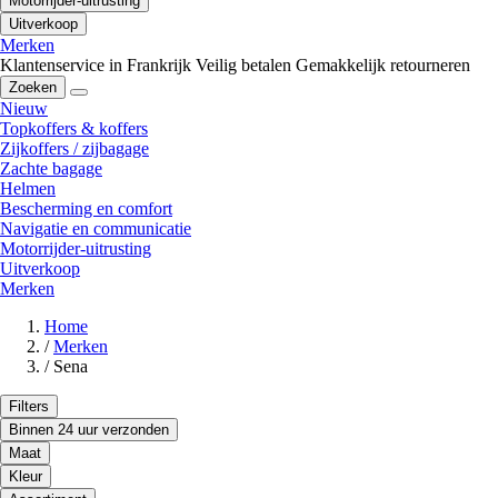
Motorrijder-uitrusting
Uitverkoop
Merken
Klantenservice in Frankrijk
Veilig betalen
Gemakkelijk retourneren
Zoeken
Nieuw
Topkoffers & koffers
Zijkoffers / zijbagage
Zachte bagage
Helmen
Bescherming en comfort
Navigatie en communicatie
Motorrijder-uitrusting
Uitverkoop
Merken
Home
/
Merken
/
Sena
Filters
Binnen 24 uur verzonden
Maat
Kleur