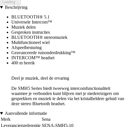
Loading...
Beschrijving
BLUETOOTH® 5.1
Universele Intercom™
Muziek delen
Gesproken instructies
BLUETOOTH® stereomuziek
Multifunctioneel wiel
Afspeelbesturing
Geavanceerde ruisonderdrukking™
INTERCOM™ headset
400 m bereik
Deel je muziek, deel de ervaring
De SMH5 Series biedt tweeweg intercomfunctionaliteit
waarmee je verbonden kunt blijven met je medereizigers om
gesprekken en muziek te delen via het kristalheldere geluid van
deze stereo Bluetooth headset.
Aanvullende informatie
Merk
Sena
Leveranciersreferentie
SENA-SMH5-10