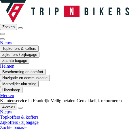
Zoeken
Nieuw
Topkoffers & koffers
Zijkoffers / zijbagage
Zachte bagage
Helmen
Bescherming en comfort
Navigatie en communicatie
Motorrijder-uitrusting
Uitverkoop
Merken
Klantenservice in Frankrijk
Veilig betalen
Gemakkelijk retourneren
Zoeken
Nieuw
Topkoffers & koffers
Zijkoffers / zijbagage
Zachte bagage