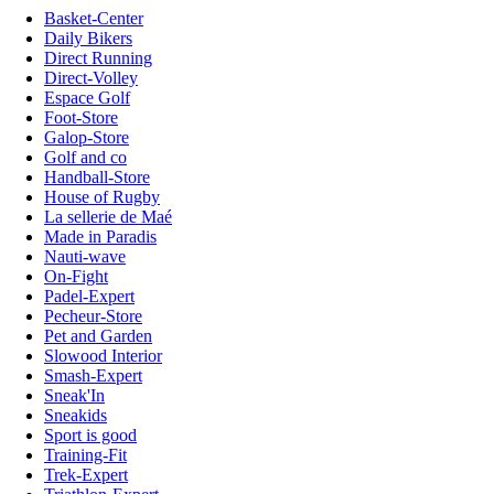
Basket-Center
Daily Bikers
Direct Running
Direct-Volley
Espace Golf
Foot-Store
Galop-Store
Golf and co
Handball-Store
House of Rugby
La sellerie de Maé
Made in Paradis
Nauti-wave
On-Fight
Padel-Expert
Pecheur-Store
Pet and Garden
Slowood Interior
Smash-Expert
Sneak'In
Sneakids
Sport is good
Training-Fit
Trek-Expert