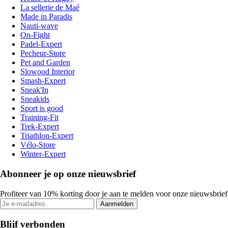
La sellerie de Maé
Made in Paradis
Nauti-wave
On-Fight
Padel-Expert
Pecheur-Store
Pet and Garden
Slowood Interior
Smash-Expert
Sneak'In
Sneakids
Sport is good
Training-Fit
Trek-Expert
Triathlon-Expert
Vélo-Store
Winter-Expert
Abonneer je op onze nieuwsbrief
Profiteer van 10% korting door je aan te melden voor onze nieuwsbrief
Aanmelden
Blijf verbonden