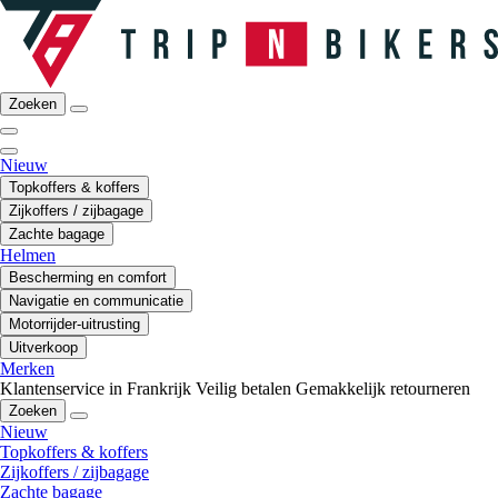
Zoeken
Nieuw
Topkoffers & koffers
Zijkoffers / zijbagage
Zachte bagage
Helmen
Bescherming en comfort
Navigatie en communicatie
Motorrijder-uitrusting
Uitverkoop
Merken
Klantenservice in Frankrijk
Veilig betalen
Gemakkelijk retourneren
Zoeken
Nieuw
Topkoffers & koffers
Zijkoffers / zijbagage
Zachte bagage