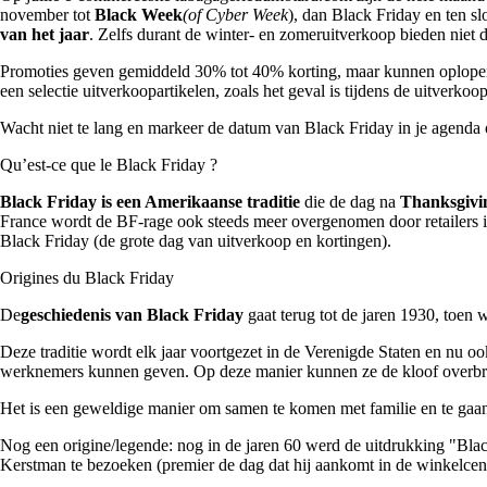
november tot
Black Week
(of Cyber Week
), dan Black Friday en ten s
van het jaar
. Zelfs durant de winter- en zomeruitverkoop bieden niet d
Promoties geven gemiddeld 30% tot 40% korting, maar kunnen oplopen to
een selectie uitverkoopartikelen, zoals het geval is tijdens de uitverkoo
Wacht niet te lang en markeer de datum van Black Friday in je agenda 
Qu’est-ce que le Black Friday ?
Black Friday is een Amerikaanse traditie
die de dag na
Thanksgivi
France wordt de BF-rage ook steeds meer overgenomen door retailers in
Black Friday (de grote dag van uitverkoop en kortingen).
Origines du Black Friday
De
geschiedenis van Black Friday
gaat terug tot de jaren 1930, toen 
Deze traditie wordt elk jaar voortgezet in de Verenigde Staten en nu o
werknemers kunnen geven. Op deze manier kunnen ze de kloof overbru
Het is een geweldige manier om samen te komen met familie en te gaa
Nog een origine/legende: nog in de jaren 60 werd de uitdrukking "Bl
Kerstman te bezoeken (premier de dag dat hij aankomt in de winkelcent