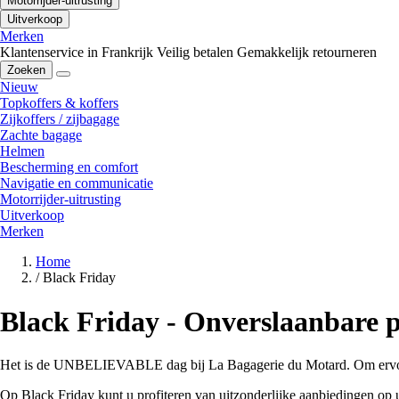
Motorrijder-uitrusting
Uitverkoop
Merken
Klantenservice in Frankrijk
Veilig betalen
Gemakkelijk retourneren
Zoeken
Nieuw
Topkoffers & koffers
Zijkoffers / zijbagage
Zachte bagage
Helmen
Bescherming en comfort
Navigatie en communicatie
Motorrijder-uitrusting
Uitverkoop
Merken
Home
/
Black Friday
Black Friday - Onverslaanbare p
Het is de UNBELIEVABLE dag bij La Bagagerie du Motard. Om ervoor te
Op Black Friday kunt u profiteren van uitzonderlijke aanbiedingen op