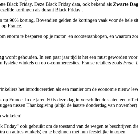
lotte Black Friday. Deze Black Friday data, ook bekend als
Zwarte Da
ezelfde kortingen als durant Black Friday .
t 90% korting. Bovendien gelden de kortingen vaak voor de hele site v
p op France.
om enorm te besparen op je motor- en scooteraankopen, en waarom zou j
ng
wordt gehouden. In een paar jaar tijd is het een must geworden voo
 fysieke winkels en op e-commercesites. Franse retailers zoals
Fnac, 
winkeliers het introduceerden als een manier om de economie nieuw leve
ok op France. In de jaren 60 is deze dag in verschillende staten een of
ggen tussen Thanksgiving (altijd de laatste donderdag van november)
n winkelen!
ack Friday" ook gebruikt om de toestand van de wegen te beschrijven 
ra en autres winkels) en te beginnen met hun feestelijke inkopen.