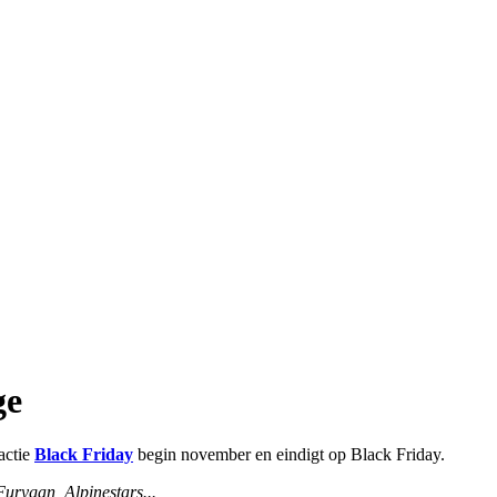
ge
actie
Black Friday
begin november en eindigt op Black Friday.
Furygan,
Alpinestars...