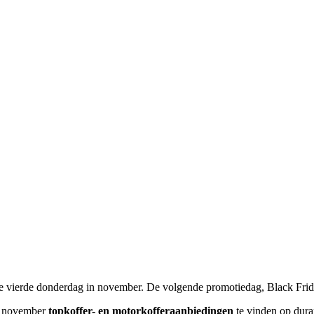
p de vierde donderdag in november. De volgende promotiedag, Black Fr
nd november
topkoffer- en motorkofferaanbiedingen
te vinden op dura