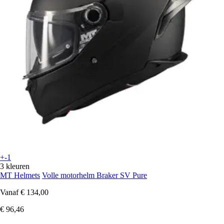
+-1
3 kleuren
MT Helmets
Volle motorhelm Braker SV Pure
Vanaf
€ 134,00
€ 96,46