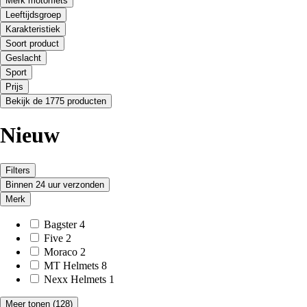
Merk motorfiets
Leeftijdsgroep
Karakteristiek
Soort product
Geslacht
Sport
Prijs
Bekijk de 1775 producten
Nieuw
Filters
Binnen 24 uur verzonden
Merk
Bagster
4
Five
2
Moraco
2
MT Helmets
8
Nexx Helmets
1
Meer tonen
(128)