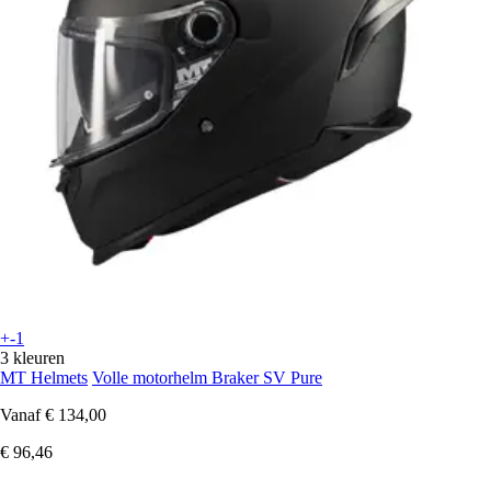
+-1
3 kleuren
MT Helmets
Volle motorhelm Braker SV Pure
Vanaf
€ 134,00
€ 96,46