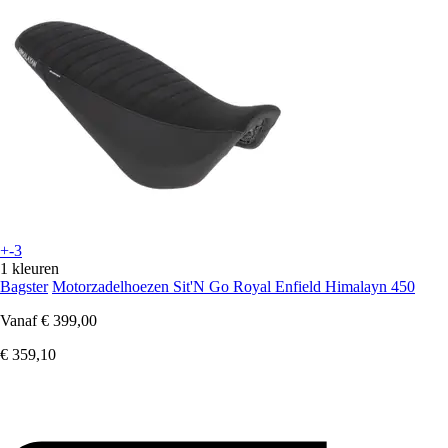
+-3
1 kleuren
Bagster
Motorzadelhoezen Sit'N Go Royal Enfield Himalayn 450
Vanaf
€ 399,00
€ 359,10