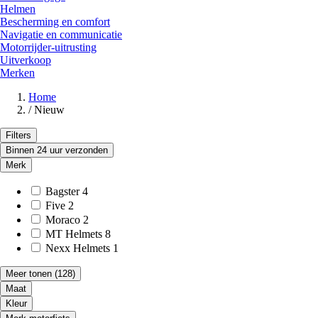
Helmen
Bescherming en comfort
Navigatie en communicatie
Motorrijder-uitrusting
Uitverkoop
Merken
Home
/
Nieuw
Filters
Binnen 24 uur verzonden
Merk
Bagster
4
Five
2
Moraco
2
MT Helmets
8
Nexx Helmets
1
Meer tonen
(128)
Maat
Kleur