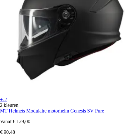
+-2
2 kleuren
MT Helmets
Modulaire motorhelm Genesis SV Pure
Vanaf
€ 129,00
€ 90,48