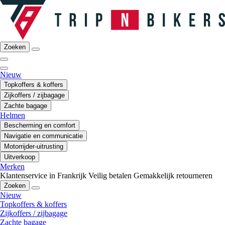
Zoeken
Nieuw
Topkoffers & koffers
Zijkoffers / zijbagage
Zachte bagage
Helmen
Bescherming en comfort
Navigatie en communicatie
Motorrijder-uitrusting
Uitverkoop
Merken
Klantenservice in Frankrijk
Veilig betalen
Gemakkelijk retourneren
Zoeken
Nieuw
Topkoffers & koffers
Zijkoffers / zijbagage
Zachte bagage