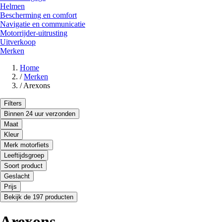
Helmen
Bescherming en comfort
Navigatie en communicatie
Motorrijder-uitrusting
Uitverkoop
Merken
Home
/
Merken
/
Arexons
Filters
Binnen 24 uur verzonden
Maat
Kleur
Merk motorfiets
Leeftijdsgroep
Soort product
Geslacht
Prijs
Bekijk de 197 producten
Arexons