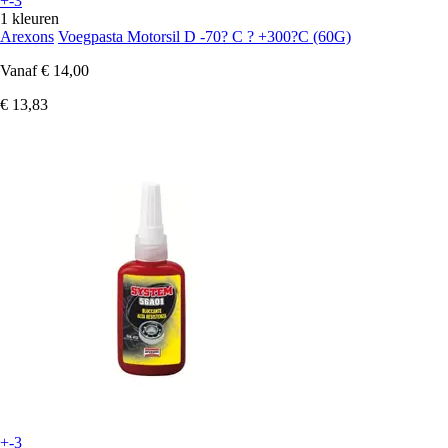
+-3
1 kleuren
Arexons
Voegpasta Motorsil D -70? C ? +300?C (60G)
Vanaf
€ 14,00
€ 13,83
+-3