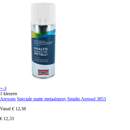
+-3
1 kleuren
Arexons
Speciale matte metaalspray Smalto Aerosol 3853
Vanaf
€ 12,38
€ 12,33