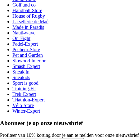
Golf and co
Handball-Store
House of Rugby
La sellerie de Maé
Made in Paradis
Nauti-wave
On-Fight
Padel-Expert
Pecheur-Store
Pet and Garden
Slowood Interior
Smash-Expert
Sneak'In
Sneakids
Sport is good
Training-Fit
Trek-Expert
Triathlon-Expert
Vélo-Store
Winter-Expert
Abonneer je op onze nieuwsbrief
Profiteer van 10% korting door je aan te melden voor onze nieuwsbrief