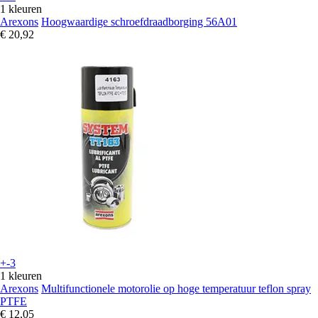
1 kleuren
Arexons
Hoogwaardige schroefdraadborging 56A01
€ 20,92
+-3
1 kleuren
Arexons
Multifunctionele motorolie op hoge temperatuur teflon spray
PTFE
€ 12,05