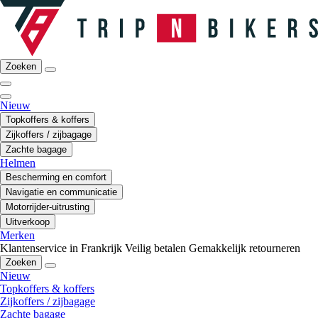
Zoeken
Nieuw
Topkoffers & koffers
Zijkoffers / zijbagage
Zachte bagage
Helmen
Bescherming en comfort
Navigatie en communicatie
Motorrijder-uitrusting
Uitverkoop
Merken
Klantenservice in Frankrijk
Veilig betalen
Gemakkelijk retourneren
Zoeken
Nieuw
Topkoffers & koffers
Zijkoffers / zijbagage
Zachte bagage