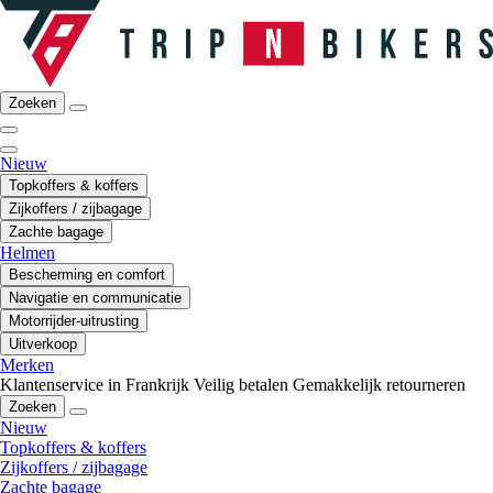
Zoeken
Nieuw
Topkoffers & koffers
Zijkoffers / zijbagage
Zachte bagage
Helmen
Bescherming en comfort
Navigatie en communicatie
Motorrijder-uitrusting
Uitverkoop
Merken
Klantenservice in Frankrijk
Veilig betalen
Gemakkelijk retourneren
Zoeken
Nieuw
Topkoffers & koffers
Zijkoffers / zijbagage
Zachte bagage