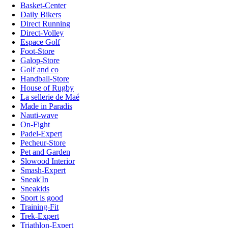
Basket-Center
Daily Bikers
Direct Running
Direct-Volley
Espace Golf
Foot-Store
Galop-Store
Golf and co
Handball-Store
House of Rugby
La sellerie de Maé
Made in Paradis
Nauti-wave
On-Fight
Padel-Expert
Pecheur-Store
Pet and Garden
Slowood Interior
Smash-Expert
Sneak'In
Sneakids
Sport is good
Training-Fit
Trek-Expert
Triathlon-Expert