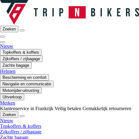
Zoeken
Nieuw
Topkoffers & koffers
Zijkoffers / zijbagage
Zachte bagage
Helmen
Bescherming en comfort
Navigatie en communicatie
Motorrijder-uitrusting
Uitverkoop
Merken
Klantenservice in Frankrijk
Veilig betalen
Gemakkelijk retourneren
Zoeken
Nieuw
Topkoffers & koffers
Zijkoffers / zijbagage
Zachte bagage