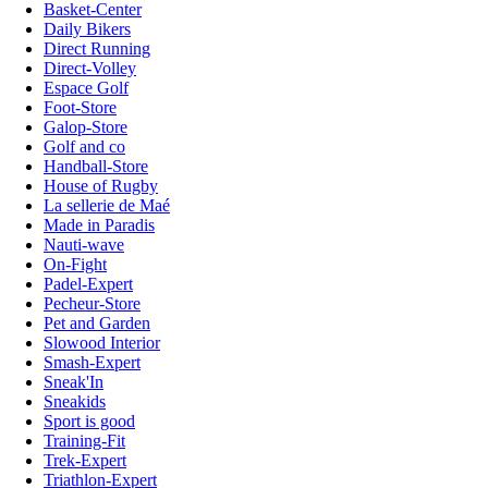
Basket-Center
Daily Bikers
Direct Running
Direct-Volley
Espace Golf
Foot-Store
Galop-Store
Golf and co
Handball-Store
House of Rugby
La sellerie de Maé
Made in Paradis
Nauti-wave
On-Fight
Padel-Expert
Pecheur-Store
Pet and Garden
Slowood Interior
Smash-Expert
Sneak'In
Sneakids
Sport is good
Training-Fit
Trek-Expert
Triathlon-Expert