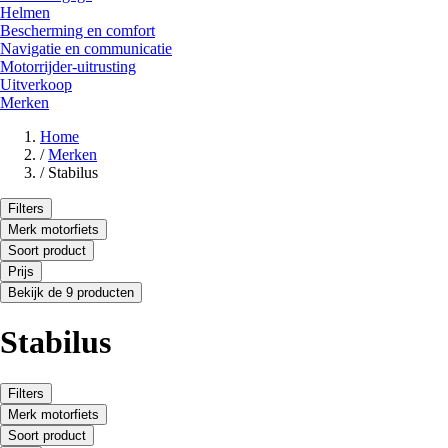
Helmen
Bescherming en comfort
Navigatie en communicatie
Motorrijder-uitrusting
Uitverkoop
Merken
Home
/
Merken
/
Stabilus
Filters
Merk motorfiets
Soort product
Prijs
Bekijk de 9 producten
Stabilus
Filters
Merk motorfiets
Soort product