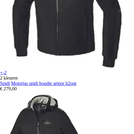
+-2
2 kleuren
Spidi
Motorjas spidi houdie armor h2out
€ 279,00