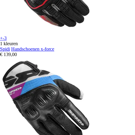
+-3
1 kleuren
Spidi
Handschoenen x-force
€ 139,00