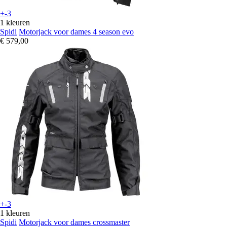
+-3
1 kleuren
Spidi
Motorjack voor dames 4 season evo
€ 579,00
+-3
1 kleuren
Spidi
Motorjack voor dames crossmaster