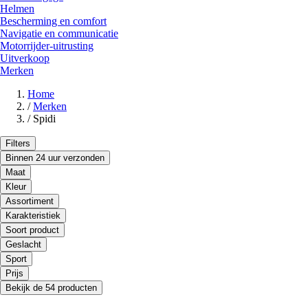
Helmen
Bescherming en comfort
Navigatie en communicatie
Motorrijder-uitrusting
Uitverkoop
Merken
Home
/
Merken
/
Spidi
Filters
Binnen 24 uur verzonden
Maat
Kleur
Assortiment
Karakteristiek
Soort product
Geslacht
Sport
Prijs
Bekijk de 54 producten