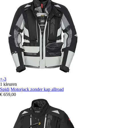
+-3
1 kleuren
Spidi
Motorjack zonder kap allroad
€ 659,00