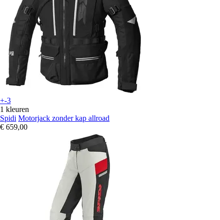
+-3
1 kleuren
Spidi
Motorjack zonder kap allroad
€ 659,00