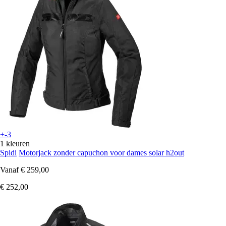
+-3
1 kleuren
Spidi
Motorjack zonder capuchon voor dames solar h2out
Vanaf
€ 259,00
€ 252,00