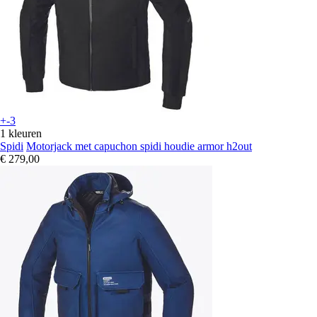
+-3
1 kleuren
Spidi
Motorjack met capuchon spidi houdie armor h2out
€ 279,00