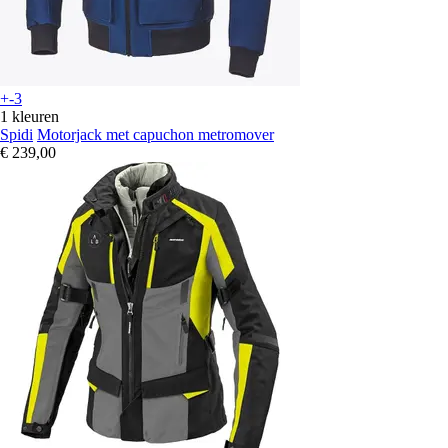
+-3
1 kleuren
Spidi
Motorjack met capuchon metromover
€ 239,00