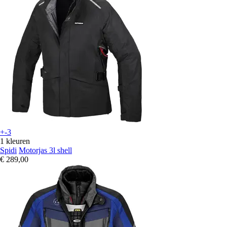
+-3
1 kleuren
Spidi
Motorjas 3l shell
€ 289,00