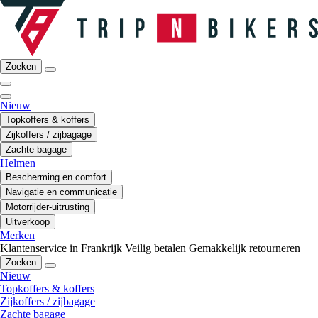
Zoeken
Nieuw
Topkoffers & koffers
Zijkoffers / zijbagage
Zachte bagage
Helmen
Bescherming en comfort
Navigatie en communicatie
Motorrijder-uitrusting
Uitverkoop
Merken
Klantenservice in Frankrijk
Veilig betalen
Gemakkelijk retourneren
Zoeken
Nieuw
Topkoffers & koffers
Zijkoffers / zijbagage
Zachte bagage