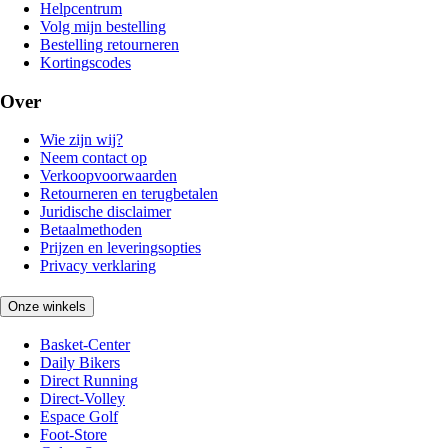
Helpcentrum
Volg mijn bestelling
Bestelling retourneren
Kortingscodes
Over
Wie zijn wij?
Neem contact op
Verkoopvoorwaarden
Retourneren en terugbetalen
Juridische disclaimer
Betaalmethoden
Prijzen en leveringsopties
Privacy verklaring
Onze winkels
Basket-Center
Daily Bikers
Direct Running
Direct-Volley
Espace Golf
Foot-Store