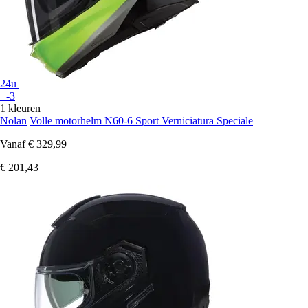
24u
+-3
1 kleuren
Nolan
Volle motorhelm N60-6 Sport Verniciatura Speciale
Vanaf
€ 329,99
€ 201,43