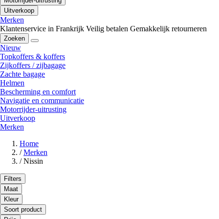
Motorrijder-uitrusting
Uitverkoop
Merken
Klantenservice in Frankrijk
Veilig betalen
Gemakkelijk retourneren
Zoeken
Nieuw
Topkoffers & koffers
Zijkoffers / zijbagage
Zachte bagage
Helmen
Bescherming en comfort
Navigatie en communicatie
Motorrijder-uitrusting
Uitverkoop
Merken
Home
/
Merken
/
Nissin
Filters
Maat
Kleur
Soort product