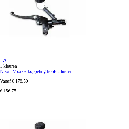
+-3
1 kleuren
Nissin
Voorste koppeling hoofdcilinder
Vanaf
€ 178,50
€ 156,75