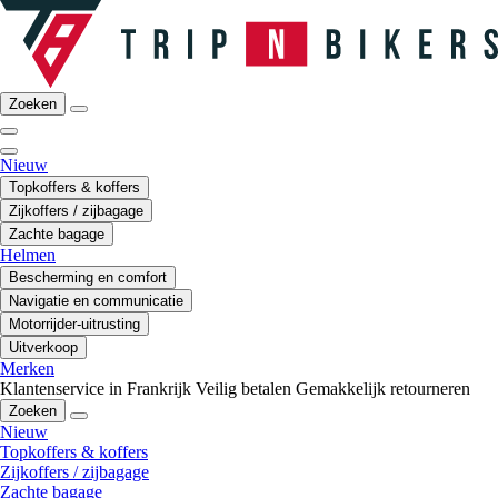
Zoeken
Nieuw
Topkoffers & koffers
Zijkoffers / zijbagage
Zachte bagage
Helmen
Bescherming en comfort
Navigatie en communicatie
Motorrijder-uitrusting
Uitverkoop
Merken
Klantenservice in Frankrijk
Veilig betalen
Gemakkelijk retourneren
Zoeken
Nieuw
Topkoffers & koffers
Zijkoffers / zijbagage
Zachte bagage