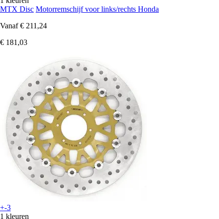
1 kleuren
MTX Disc
Motorremschijf voor links/rechts Honda
Vanaf
€ 211,24
€ 181,03
+-3
1 kleuren