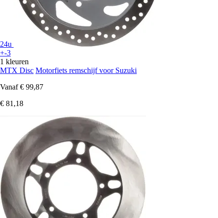
24u
+-3
1 kleuren
MTX Disc
Motorfiets remschijf voor Suzuki
Vanaf
€ 99,87
€ 81,18