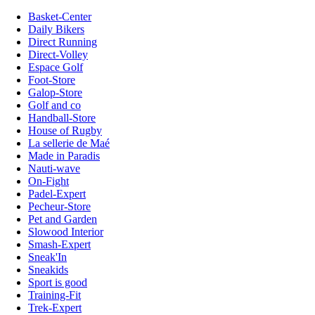
Basket-Center
Daily Bikers
Direct Running
Direct-Volley
Espace Golf
Foot-Store
Galop-Store
Golf and co
Handball-Store
House of Rugby
La sellerie de Maé
Made in Paradis
Nauti-wave
On-Fight
Padel-Expert
Pecheur-Store
Pet and Garden
Slowood Interior
Smash-Expert
Sneak'In
Sneakids
Sport is good
Training-Fit
Trek-Expert