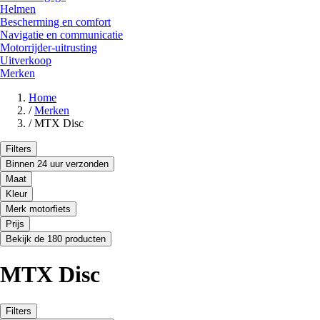
Helmen
Bescherming en comfort
Navigatie en communicatie
Motorrijder-uitrusting
Uitverkoop
Merken
Home
/
Merken
/
MTX Disc
Filters
Binnen 24 uur verzonden
Maat
Kleur
Merk motorfiets
Prijs
Bekijk de 180 producten
MTX Disc
Filters