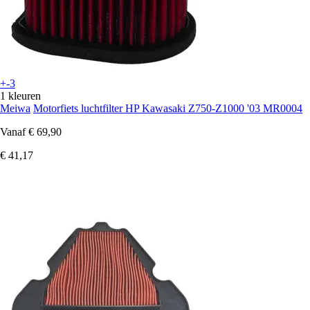
+-3
1 kleuren
Meiwa
Motorfiets luchtfilter HP Kawasaki Z750-Z1000 '03 MR0004
Vanaf
€ 69,90
€ 41,17