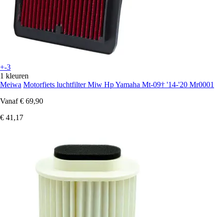
+-3
1 kleuren
Meiwa
Motorfiets luchtfilter Miw Hp Yamaha Mt-09† '14-'20 Mr0001
Vanaf
€ 69,90
€ 41,17