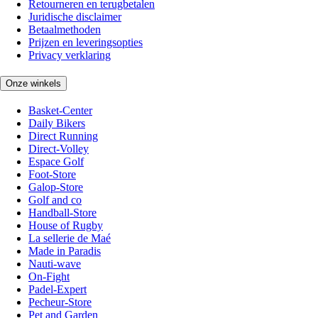
Retourneren en terugbetalen
Juridische disclaimer
Betaalmethoden
Prijzen en leveringsopties
Privacy verklaring
Onze winkels
Basket-Center
Daily Bikers
Direct Running
Direct-Volley
Espace Golf
Foot-Store
Galop-Store
Golf and co
Handball-Store
House of Rugby
La sellerie de Maé
Made in Paradis
Nauti-wave
On-Fight
Padel-Expert
Pecheur-Store
Pet and Garden