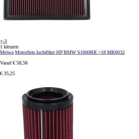
+-3
1 kleuren
Meiwa
Motorfiets luchtfilter HP BMW S1000RR >18 MR0032
Vanaf
€ 58,58
€ 35,25