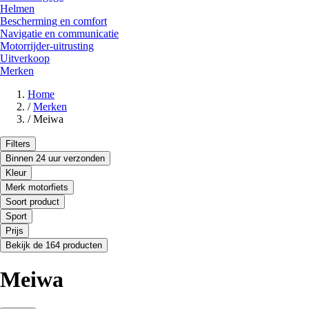
Helmen
Bescherming en comfort
Navigatie en communicatie
Motorrijder-uitrusting
Uitverkoop
Merken
Home
/
Merken
/
Meiwa
Filters
Binnen 24 uur verzonden
Kleur
Merk motorfiets
Soort product
Sport
Prijs
Bekijk de 164 producten
Meiwa