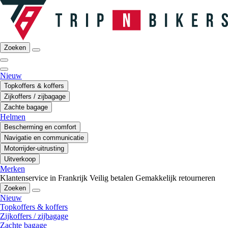
Zoeken
Nieuw
Topkoffers & koffers
Zijkoffers / zijbagage
Zachte bagage
Helmen
Bescherming en comfort
Navigatie en communicatie
Motorrijder-uitrusting
Uitverkoop
Merken
Klantenservice in Frankrijk
Veilig betalen
Gemakkelijk retourneren
Zoeken
Nieuw
Topkoffers & koffers
Zijkoffers / zijbagage
Zachte bagage