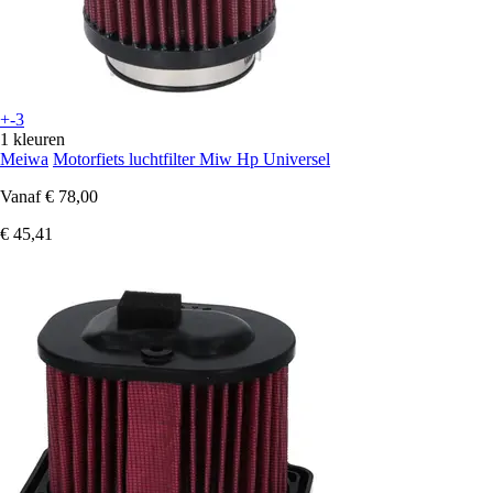
+-3
1 kleuren
Meiwa
Motorfiets luchtfilter Miw Hp Universel
Vanaf
€ 78,00
€ 45,41