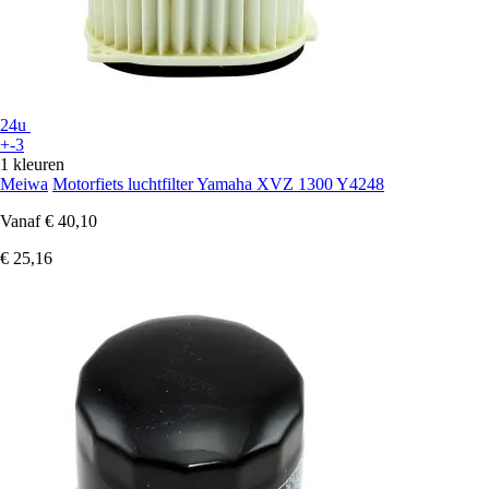
24u
+-3
1 kleuren
Meiwa
Motorfiets luchtfilter Yamaha XVZ 1300 Y4248
Vanaf
€ 40,10
€ 25,16