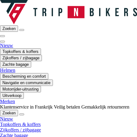
Zoeken
Nieuw
Topkoffers & koffers
Zijkoffers / zijbagage
Zachte bagage
Helmen
Bescherming en comfort
Navigatie en communicatie
Motorrijder-uitrusting
Uitverkoop
Merken
Klantenservice in Frankrijk
Veilig betalen
Gemakkelijk retourneren
Zoeken
Nieuw
Topkoffers & koffers
Zijkoffers / zijbagage
Zachte bagage