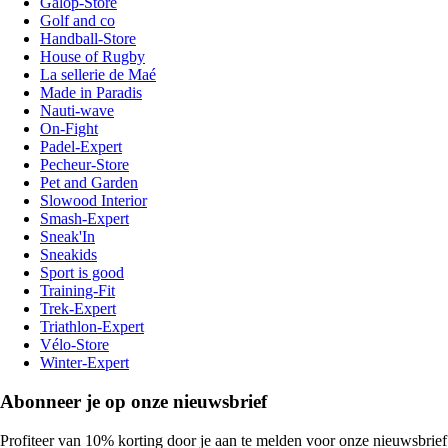
Galop-Store
Golf and co
Handball-Store
House of Rugby
La sellerie de Maé
Made in Paradis
Nauti-wave
On-Fight
Padel-Expert
Pecheur-Store
Pet and Garden
Slowood Interior
Smash-Expert
Sneak'In
Sneakids
Sport is good
Training-Fit
Trek-Expert
Triathlon-Expert
Vélo-Store
Winter-Expert
Abonneer je op onze nieuwsbrief
Profiteer van 10% korting door je aan te melden voor onze nieuwsbrief