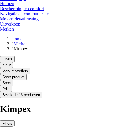
Helmen
Bescherming en comfort
Navigatie en communicatie
Motorrijder-uitrusting
Uitverkoop
Merken
Home
/
Merken
/
Kimpex
Filters
Kleur
Merk motorfiets
Soort product
Sport
Prijs
Bekijk de 16 producten
Kimpex
Filters