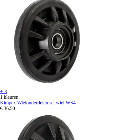
+-3
1 kleuren
Kimpex
Wielonderdelen set wiel WS4
€ 36,50