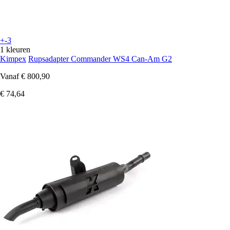
+-3
1 kleuren
Kimpex
Rupsadapter Commander WS4 Can-Am G2
Vanaf
€ 800,90
€ 74,64