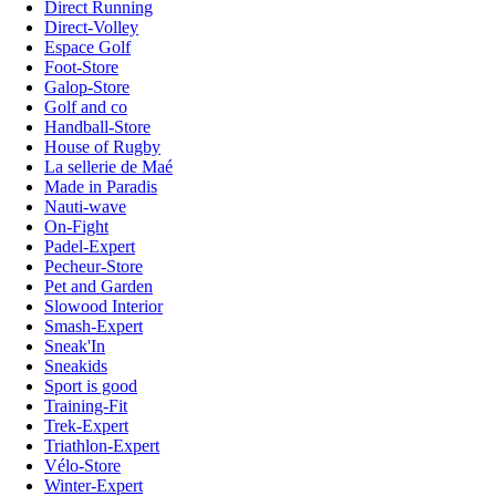
Direct Running
Direct-Volley
Espace Golf
Foot-Store
Galop-Store
Golf and co
Handball-Store
House of Rugby
La sellerie de Maé
Made in Paradis
Nauti-wave
On-Fight
Padel-Expert
Pecheur-Store
Pet and Garden
Slowood Interior
Smash-Expert
Sneak'In
Sneakids
Sport is good
Training-Fit
Trek-Expert
Triathlon-Expert
Vélo-Store
Winter-Expert