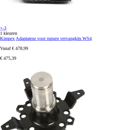
+-3
1 kleuren
Kimpex
Adaptateur voor rupsen vervangkits WS4
Vanaf
€ 478,99
€ 475,39