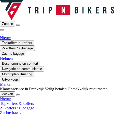
Zoeken
Nieuw
Topkoffers & koffers
Zijkoffers / zijbagage
Zachte bagage
Helmen
Bescherming en comfort
Navigatie en communicatie
Motorrijder-uitrusting
Uitverkoop
Merken
Klantenservice in Frankrijk
Veilig betalen
Gemakkelijk retourneren
Zoeken
Nieuw
Topkoffers & koffers
Zijkoffers / zijbagage
Zachte bagage