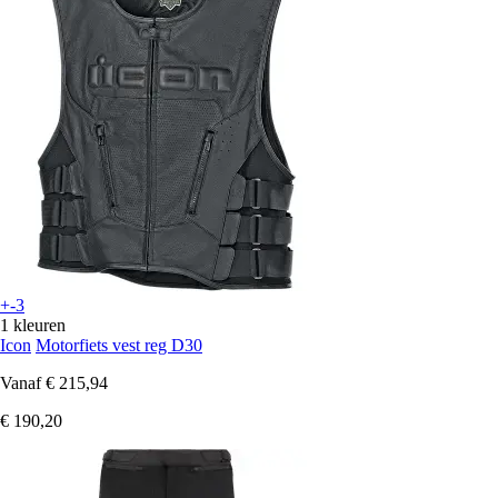
+-3
1 kleuren
Icon
Motorfiets vest reg D30
Vanaf
€ 215,94
€ 190,20