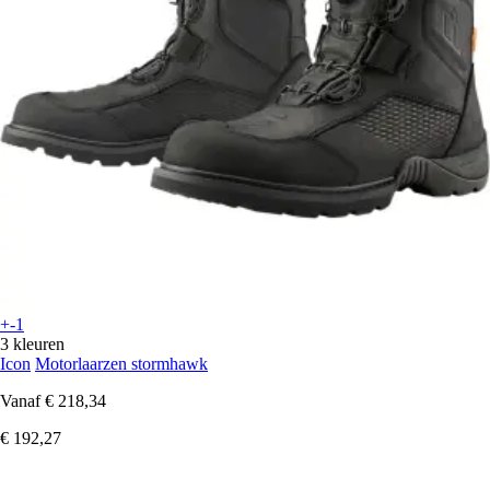
+-1
3 kleuren
Icon
Motorlaarzen stormhawk
Vanaf
€ 218,34
€ 192,27