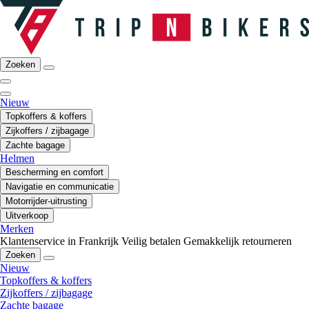
Zoeken
Nieuw
Topkoffers & koffers
Zijkoffers / zijbagage
Zachte bagage
Helmen
Bescherming en comfort
Navigatie en communicatie
Motorrijder-uitrusting
Uitverkoop
Merken
Klantenservice in Frankrijk
Veilig betalen
Gemakkelijk retourneren
Zoeken
Nieuw
Topkoffers & koffers
Zijkoffers / zijbagage
Zachte bagage