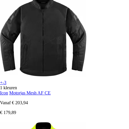
+-3
1 kleuren
Icon
Motorjas Mesh AF CE
Vanaf
€ 203,94
€ 179,89