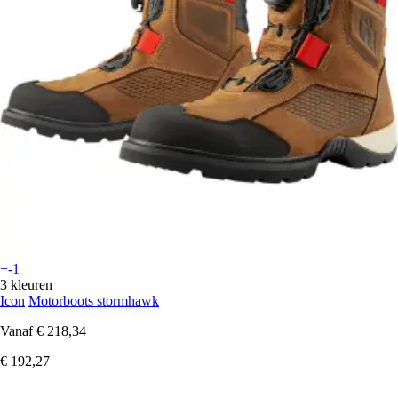
+-1
3 kleuren
Icon
Motorboots stormhawk
Vanaf
€ 218,34
€ 192,27