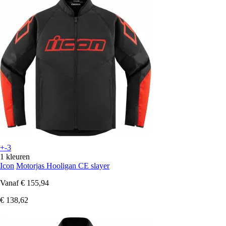
+-3
1 kleuren
Icon
Motorjas Hooligan CE slayer
Vanaf
€ 155,94
€ 138,62