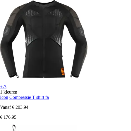
+-3
1 kleuren
Icon
Compressie T-shirt fa
Vanaf
€ 203,94
€ 176,95