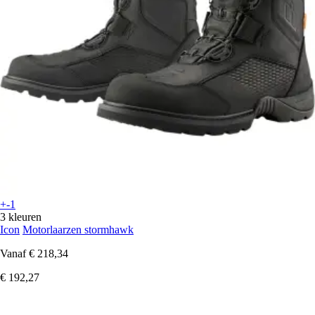
+-1
3 kleuren
Icon
Motorlaarzen stormhawk
Vanaf
€ 218,34
€ 192,27