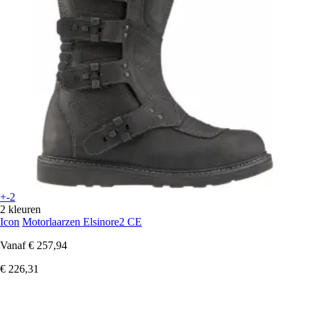
+-2
2 kleuren
Icon
Motorlaarzen Elsinore2 CE
Vanaf
€ 257,94
€ 226,31