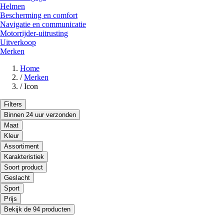
Helmen
Bescherming en comfort
Navigatie en communicatie
Motorrijder-uitrusting
Uitverkoop
Merken
Home
/
Merken
/
Icon
Filters
Binnen 24 uur verzonden
Maat
Kleur
Assortiment
Karakteristiek
Soort product
Geslacht
Sport
Prijs
Bekijk de 94 producten