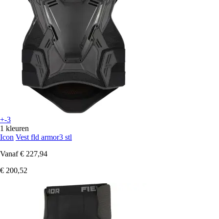
+-3
1 kleuren
Icon
Vest fld armor3 stl
Vanaf
€ 227,94
€ 200,52