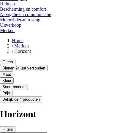
Helmen
Bescherming en comfort
Navigatie en communicatie
Motorrijder-uitrusting
Uitverkoop
Merken
Home
/
Merken
/
Horizont
Filters
Binnen 24 uur verzonden
Maat
Kleur
Soort product
Prijs
Bekijk de 4 producten
Horizont
Filters