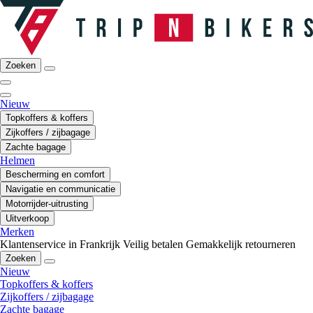
Zoeken
Nieuw
Topkoffers & koffers
Zijkoffers / zijbagage
Zachte bagage
Helmen
Bescherming en comfort
Navigatie en communicatie
Motorrijder-uitrusting
Uitverkoop
Merken
Klantenservice in Frankrijk
Veilig betalen
Gemakkelijk retourneren
Zoeken
Nieuw
Topkoffers & koffers
Zijkoffers / zijbagage
Zachte bagage