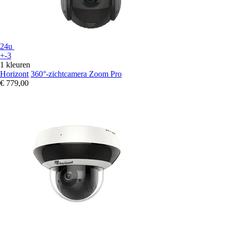
24u
+-3
1 kleuren
Horizont
360°-zichtcamera Zoom Pro
€ 779,00