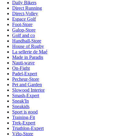
Daily Bikers
Direct Running
Direct-Volley
Espace Golf
Foot-Store
Galop-Store
Golf and co
Handball-Store
House of Rugby
La sellerie de Maé
Made in Paradis
Nauti-wave
On-Fight
Padel-Expert
Pecheur-Store
Pet and Garden
Slowood Interior
Smash-Expert
Sneak'In
Sneakids
Sport is good
Training-Fit
Trek-Expert
Triathlon-Expert
Vélo-Store