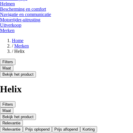
Helmen
Bescherming en comfort
Navigatie en communicatie
Motorrijder-uitrusting
Uitverkoop
Merken
Home
/
Merken
/
Helix
Filters
Maat
Bekijk het product
Helix
Filters
Maat
Bekijk het product
Relevantie
Relevantie
Prijs oplopend
Prijs aflopend
Korting