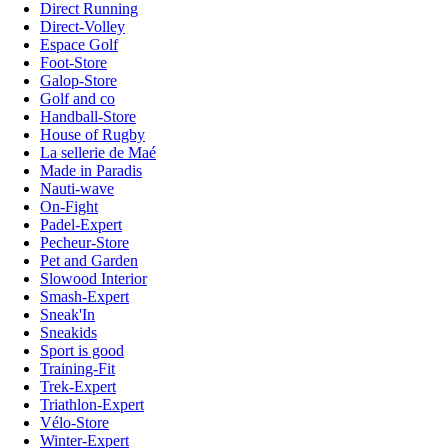
Direct Running
Direct-Volley
Espace Golf
Foot-Store
Galop-Store
Golf and co
Handball-Store
House of Rugby
La sellerie de Maé
Made in Paradis
Nauti-wave
On-Fight
Padel-Expert
Pecheur-Store
Pet and Garden
Slowood Interior
Smash-Expert
Sneak'In
Sneakids
Sport is good
Training-Fit
Trek-Expert
Triathlon-Expert
Vélo-Store
Winter-Expert