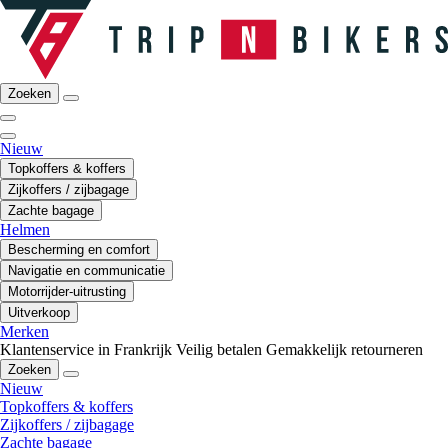
Zoeken
Nieuw
Topkoffers & koffers
Zijkoffers / zijbagage
Zachte bagage
Helmen
Bescherming en comfort
Navigatie en communicatie
Motorrijder-uitrusting
Uitverkoop
Merken
Klantenservice in Frankrijk
Veilig betalen
Gemakkelijk retourneren
Zoeken
Nieuw
Topkoffers & koffers
Zijkoffers / zijbagage
Zachte bagage