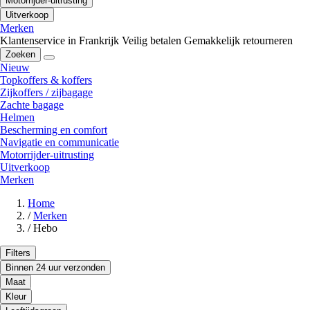
Motorrijder-uitrusting
Uitverkoop
Merken
Klantenservice in Frankrijk
Veilig betalen
Gemakkelijk retourneren
Zoeken
Nieuw
Topkoffers & koffers
Zijkoffers / zijbagage
Zachte bagage
Helmen
Bescherming en comfort
Navigatie en communicatie
Motorrijder-uitrusting
Uitverkoop
Merken
Home
/
Merken
/
Hebo
Filters
Binnen 24 uur verzonden
Maat
Kleur