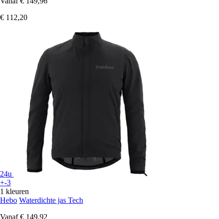
Vanaf
€ 149,96
€ 112,20
24u
+-3
1 kleuren
Hebo
Waterdichte jas Tech
Vanaf
€ 149,92