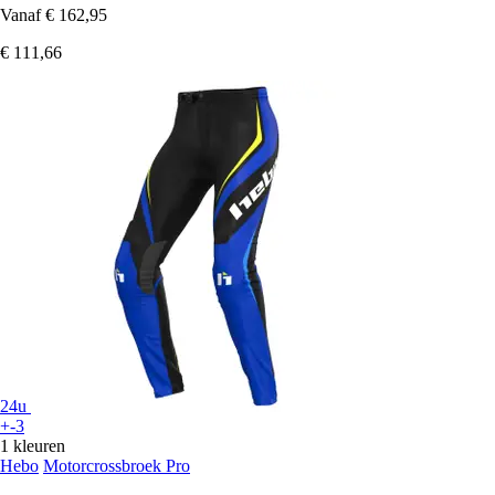
Vanaf
€ 162,95
€ 111,66
24u
+-3
1 kleuren
Hebo
Motorcrossbroek Pro