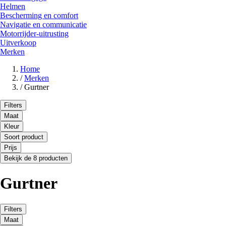
Helmen
Bescherming en comfort
Navigatie en communicatie
Motorrijder-uitrusting
Uitverkoop
Merken
Home
/
Merken
/
Gurtner
Filters
Maat
Kleur
Soort product
Prijs
Bekijk de 8 producten
Gurtner
Filters
Maat