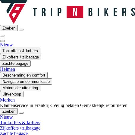
Zoeken
Nieuw
Topkoffers & koffers
Zijkoffers / zijbagage
Zachte bagage
Helmen
Bescherming en comfort
Navigatie en communicatie
Motorrijder-uitrusting
Uitverkoop
Merken
Klantenservice in Frankrijk
Veilig betalen
Gemakkelijk retourneren
Zoeken
Nieuw
Topkoffers & koffers
Zijkoffers / zijbagage
Zachte bagage