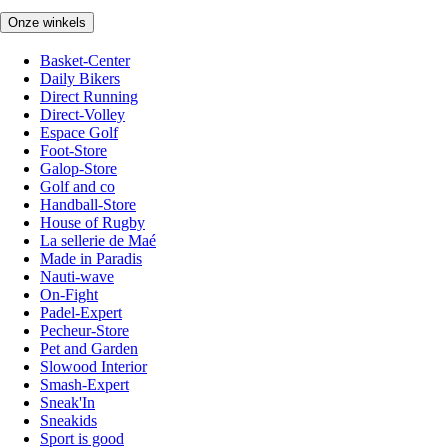
Onze winkels
Basket-Center
Daily Bikers
Direct Running
Direct-Volley
Espace Golf
Foot-Store
Galop-Store
Golf and co
Handball-Store
House of Rugby
La sellerie de Maé
Made in Paradis
Nauti-wave
On-Fight
Padel-Expert
Pecheur-Store
Pet and Garden
Slowood Interior
Smash-Expert
Sneak'In
Sneakids
Sport is good