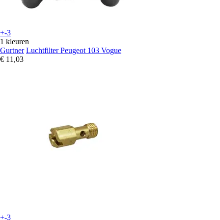
+-3
1 kleuren
Gurtner
Luchtfilter Peugeot 103 Vogue
€ 11,03
+-3