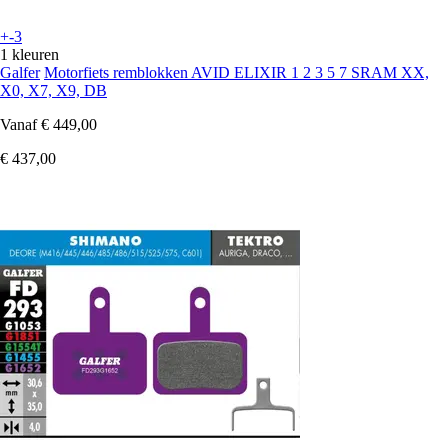
+-3
1 kleuren
Galfer
Motorfiets remblokken AVID ELIXIR 1 2 3 5 7 SRAM XX,
X0, X7, X9, DB
Vanaf
€ 449,00
€ 437,00