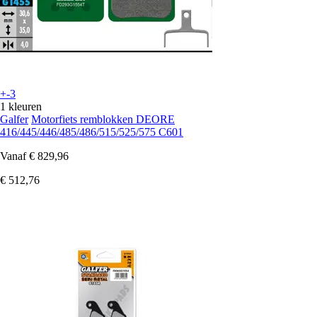
+-3
1 kleuren
Galfer
Motorfiets remblokken DEORE
416/445/446/485/486/515/525/575 C601
Vanaf
€ 829,96
€ 512,76