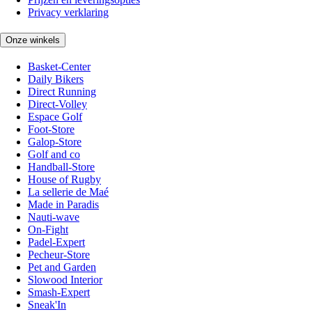
Privacy verklaring
Onze winkels
Basket-Center
Daily Bikers
Direct Running
Direct-Volley
Espace Golf
Foot-Store
Galop-Store
Golf and co
Handball-Store
House of Rugby
La sellerie de Maé
Made in Paradis
Nauti-wave
On-Fight
Padel-Expert
Pecheur-Store
Pet and Garden
Slowood Interior
Smash-Expert
Sneak'In