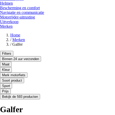
Helmen
Bescherming en comfort
Navigatie en communicatie
Motorrijder-uitrusting
Uitverkoop
Merken
Home
/
Merken
/
Galfer
Filters
Binnen 24 uur verzonden
Maat
Kleur
Merk motorfiets
Soort product
Sport
Prijs
Bekijk de 593 producten
Galfer