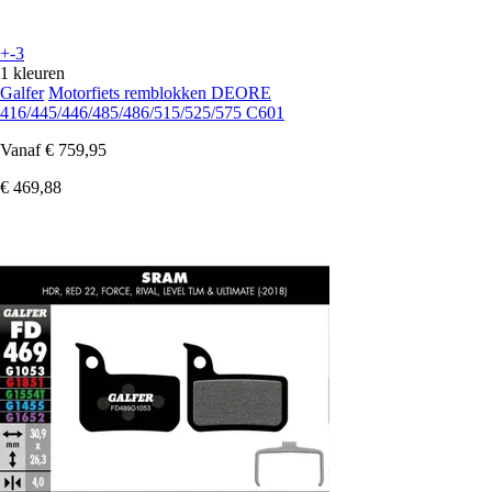
+-3
1 kleuren
Galfer
Motorfiets remblokken DEORE
416/445/446/485/486/515/525/575 C601
Vanaf
€ 759,95
€ 469,88