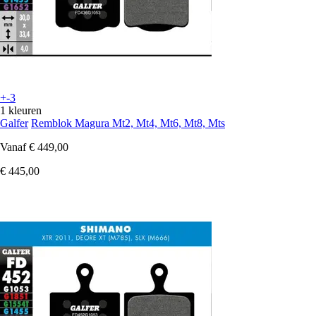
+-3
1 kleuren
Galfer
Remblok Magura Mt2, Mt4, Mt6, Mt8, Mts
Vanaf
€ 449,00
€ 445,00