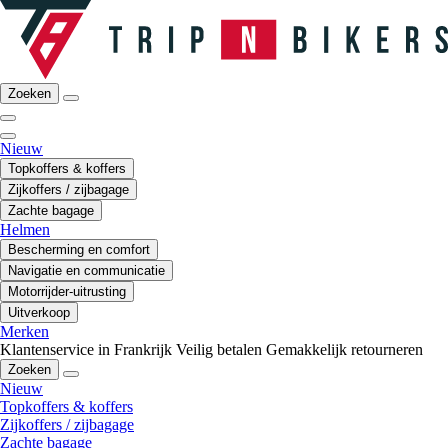
Zoeken
Nieuw
Topkoffers & koffers
Zijkoffers / zijbagage
Zachte bagage
Helmen
Bescherming en comfort
Navigatie en communicatie
Motorrijder-uitrusting
Uitverkoop
Merken
Klantenservice in Frankrijk
Veilig betalen
Gemakkelijk retourneren
Zoeken
Nieuw
Topkoffers & koffers
Zijkoffers / zijbagage
Zachte bagage