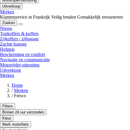
Motorrijder-uitrusting
Uitverkoop
Merken
Klantenservice in Frankrijk
Veilig betalen
Gemakkelijk retourneren
Zoeken
Nieuw
Topkoffers & koffers
Zijkoffers / zijbagage
Zachte bagage
Helmen
Bescherming en comfort
Navigatie en communicatie
Motorrijder-uitrusting
Uitverkoop
Merken
Home
/
Merken
/
Fresco
Filters
Binnen 24 uur verzonden
Kleur
Merk motorfiets