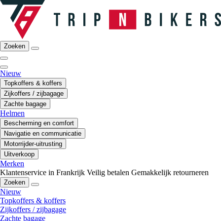
Zoeken
Nieuw
Topkoffers & koffers
Zijkoffers / zijbagage
Zachte bagage
Helmen
Bescherming en comfort
Navigatie en communicatie
Motorrijder-uitrusting
Uitverkoop
Merken
Klantenservice in Frankrijk
Veilig betalen
Gemakkelijk retourneren
Zoeken
Nieuw
Topkoffers & koffers
Zijkoffers / zijbagage
Zachte bagage