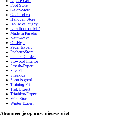
Espace Golf
Foot-Store
Galop-Store
Golf and co
Handball-Store
House of Rugby
La sellerie de Maé
Made in Paradis
Nauti-wave
On-Fight
Padel-Expert
Pecheur-Store
Pet and Garden
Slowood Interior
Smash-Expert
Sneak'In
Sneakids
Sport is good
Training-Fit
Trek-Expert
Triathlon-Expert
Vélo-Store
Winter-Expert
Abonneer je op onze nieuwsbrief