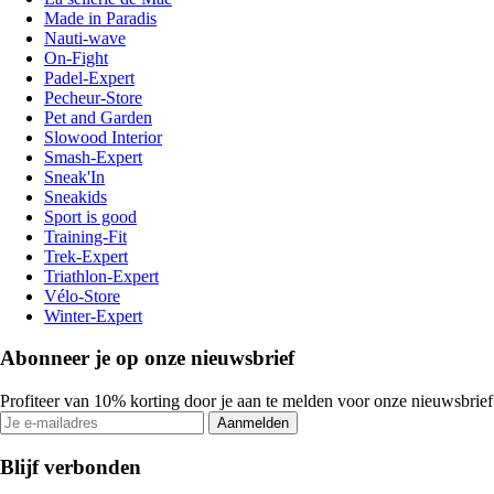
Made in Paradis
Nauti-wave
On-Fight
Padel-Expert
Pecheur-Store
Pet and Garden
Slowood Interior
Smash-Expert
Sneak'In
Sneakids
Sport is good
Training-Fit
Trek-Expert
Triathlon-Expert
Vélo-Store
Winter-Expert
Abonneer je op onze nieuwsbrief
Profiteer van 10% korting door je aan te melden voor onze nieuwsbrief
Aanmelden
Blijf verbonden