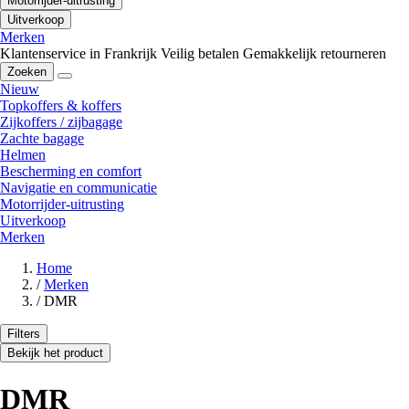
Motorrijder-uitrusting
Uitverkoop
Merken
Klantenservice in Frankrijk
Veilig betalen
Gemakkelijk retourneren
Zoeken
Nieuw
Topkoffers & koffers
Zijkoffers / zijbagage
Zachte bagage
Helmen
Bescherming en comfort
Navigatie en communicatie
Motorrijder-uitrusting
Uitverkoop
Merken
Home
/
Merken
/
DMR
Filters
Bekijk het product
DMR