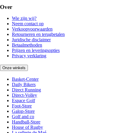
Over
Wie zijn wij?
Neem contact op
Verkoopvoorwaarden
Retourneren en terugbetalen
Juridische disclaimer
Betaalmethoden
Prijzen en leveringsopties
Privacy verklaring
Onze winkels
Basket-Center
Daily Bikers
Direct Running
Direct-Volley
Espace Golf
Foot-Store
Galop-Store
Golf and co
Handball-Store
House of Rugby
La sellerie de Maé