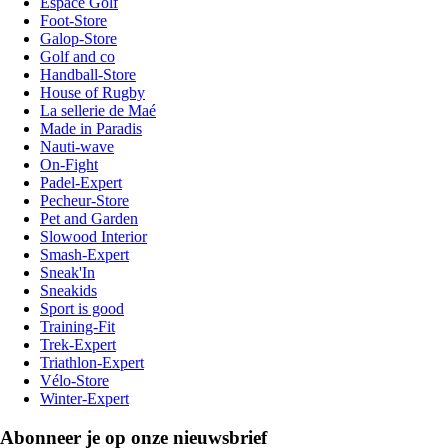
Espace Golf
Foot-Store
Galop-Store
Golf and co
Handball-Store
House of Rugby
La sellerie de Maé
Made in Paradis
Nauti-wave
On-Fight
Padel-Expert
Pecheur-Store
Pet and Garden
Slowood Interior
Smash-Expert
Sneak'In
Sneakids
Sport is good
Training-Fit
Trek-Expert
Triathlon-Expert
Vélo-Store
Winter-Expert
Abonneer je op onze nieuwsbrief