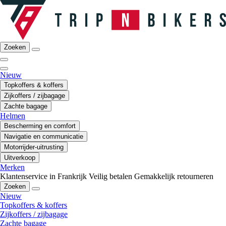
Zoeken
Nieuw
Topkoffers & koffers
Zijkoffers / zijbagage
Zachte bagage
Helmen
Bescherming en comfort
Navigatie en communicatie
Motorrijder-uitrusting
Uitverkoop
Merken
Klantenservice in Frankrijk
Veilig betalen
Gemakkelijk retourneren
Zoeken
Nieuw
Topkoffers & koffers
Zijkoffers / zijbagage
Zachte bagage