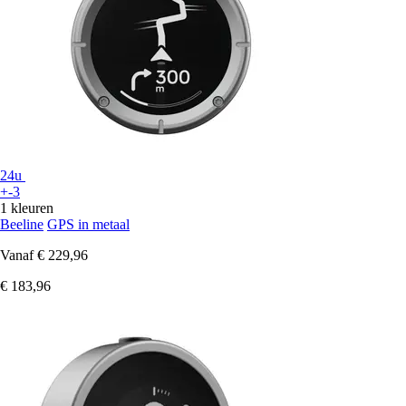
24u
+-3
1 kleuren
Beeline
GPS in metaal
Vanaf
€ 229,96
€ 183,96