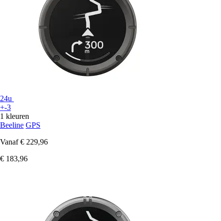
24u
+-3
1 kleuren
Beeline
GPS
Vanaf
€ 229,96
€ 183,96