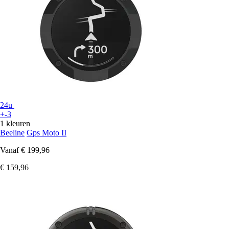
24u
+-3
1 kleuren
Beeline
Gps Moto II
Vanaf
€ 199,96
€ 159,96