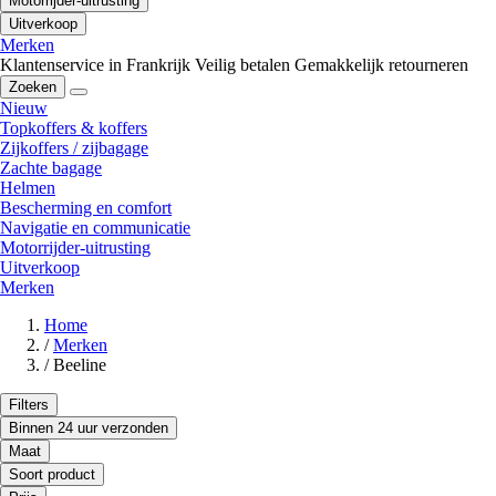
Motorrijder-uitrusting
Uitverkoop
Merken
Klantenservice in Frankrijk
Veilig betalen
Gemakkelijk retourneren
Zoeken
Nieuw
Topkoffers & koffers
Zijkoffers / zijbagage
Zachte bagage
Helmen
Bescherming en comfort
Navigatie en communicatie
Motorrijder-uitrusting
Uitverkoop
Merken
Home
/
Merken
/
Beeline
Filters
Binnen 24 uur verzonden
Maat
Soort product