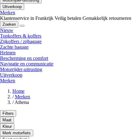
Motorrijder-uitrusting
Uitverkoop
Merken
Klantenservice in Frankrijk
Veilig betalen
Gemakkelijk retourneren
Zoeken
Nieuw
Topkoffers & koffers
Zijkoffers / zijbagage
Zachte bagage
Helmen
Bescherming en comfort
Navigatie en communicatie
Motorrijder-uitrusting
Uitverkoop
Merken
Home
/
Merken
/
Athena
Filters
Maat
Kleur
Merk motorfiets