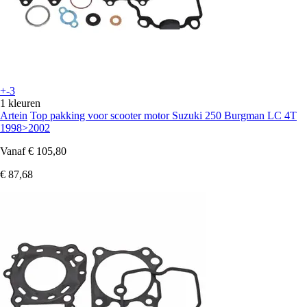
+-3
1 kleuren
Artein
Top pakking voor scooter motor Suzuki 250 Burgman LC 4T
1998>2002
Vanaf
€ 105,80
€ 87,68