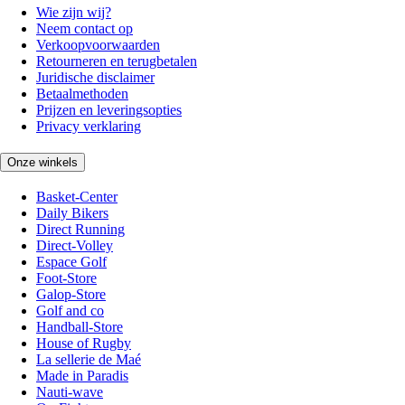
Wie zijn wij?
Neem contact op
Verkoopvoorwaarden
Retourneren en terugbetalen
Juridische disclaimer
Betaalmethoden
Prijzen en leveringsopties
Privacy verklaring
Onze winkels
Basket-Center
Daily Bikers
Direct Running
Direct-Volley
Espace Golf
Foot-Store
Galop-Store
Golf and co
Handball-Store
House of Rugby
La sellerie de Maé
Made in Paradis
Nauti-wave