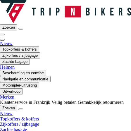
Zoeken
Nieuw
Topkoffers & koffers
Zijkoffers / zijbagage
Zachte bagage
Helmen
Bescherming en comfort
Navigatie en communicatie
Motorrijder-uitrusting
Uitverkoop
Merken
Klantenservice in Frankrijk
Veilig betalen
Gemakkelijk retourneren
Zoeken
Nieuw
Topkoffers & koffers
Zijkoffers / zijbagage
Zachte bagage