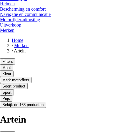
Helmen
Bescherming en comfort
Navigatie en communicatie
Motorrijder-uitrusting
Uitverkoop
Merken
Home
/
Merken
/
Artein
Filters
Maat
Kleur
Merk motorfiets
Soort product
Sport
Prijs
Bekijk de 163 producten
Artein