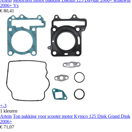
Artein
Motorfiets motor pakking Daelim 125 Daystar 2006+ Roadwin
2006+ Vs
€ 80,41
+-3
1 kleuren
Artein
Top pakking voor scooter motor Kymco 125 Dink Grand Dink
2006+
€ 71,07