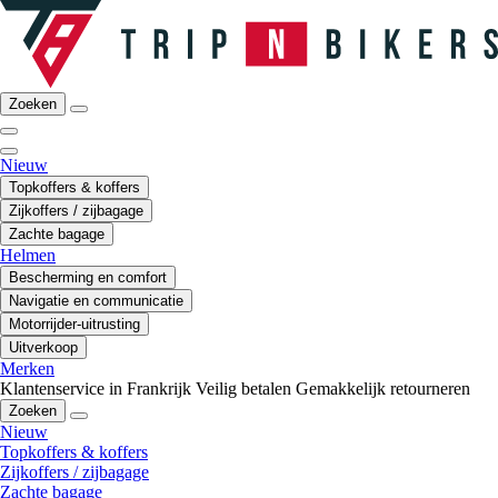
Zoeken
Nieuw
Topkoffers & koffers
Zijkoffers / zijbagage
Zachte bagage
Helmen
Bescherming en comfort
Navigatie en communicatie
Motorrijder-uitrusting
Uitverkoop
Merken
Klantenservice in Frankrijk
Veilig betalen
Gemakkelijk retourneren
Zoeken
Nieuw
Topkoffers & koffers
Zijkoffers / zijbagage
Zachte bagage