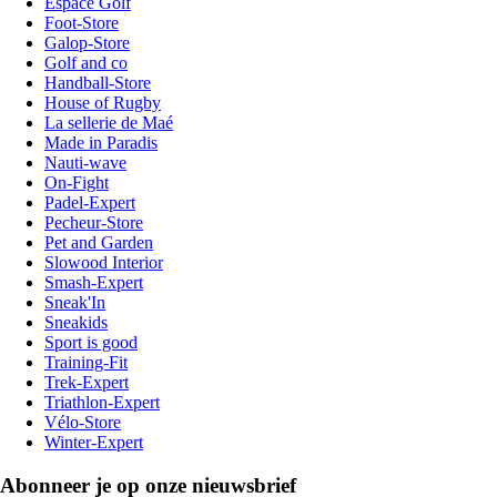
Espace Golf
Foot-Store
Galop-Store
Golf and co
Handball-Store
House of Rugby
La sellerie de Maé
Made in Paradis
Nauti-wave
On-Fight
Padel-Expert
Pecheur-Store
Pet and Garden
Slowood Interior
Smash-Expert
Sneak'In
Sneakids
Sport is good
Training-Fit
Trek-Expert
Triathlon-Expert
Vélo-Store
Winter-Expert
Abonneer je op onze nieuwsbrief