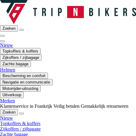
Zoeken
Nieuw
Topkoffers & koffers
Zijkoffers / zijbagage
Zachte bagage
Helmen
Bescherming en comfort
Navigatie en communicatie
Motorrijder-uitrusting
Uitverkoop
Merken
Klantenservice in Frankrijk
Veilig betalen
Gemakkelijk retourneren
Zoeken
Nieuw
Topkoffers & koffers
Zijkoffers / zijbagage
Zachte bagage