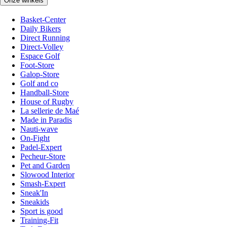
Onze winkels
Basket-Center
Daily Bikers
Direct Running
Direct-Volley
Espace Golf
Foot-Store
Galop-Store
Golf and co
Handball-Store
House of Rugby
La sellerie de Maé
Made in Paradis
Nauti-wave
On-Fight
Padel-Expert
Pecheur-Store
Pet and Garden
Slowood Interior
Smash-Expert
Sneak'In
Sneakids
Sport is good
Training-Fit