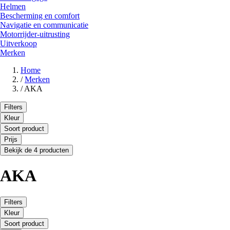
Helmen
Bescherming en comfort
Navigatie en communicatie
Motorrijder-uitrusting
Uitverkoop
Merken
Home
/
Merken
/
AKA
Filters
Kleur
Soort product
Prijs
Bekijk de 4 producten
AKA
Filters
Kleur
Soort product