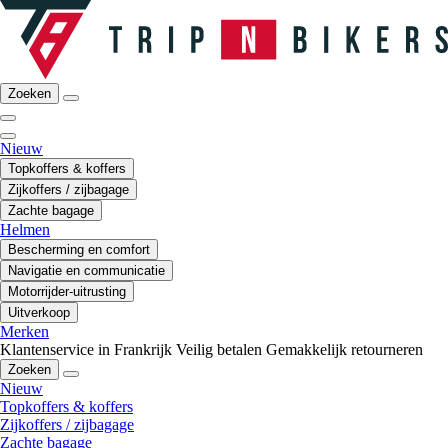
Zoeken
Nieuw
Topkoffers & koffers
Zijkoffers / zijbagage
Zachte bagage
Helmen
Bescherming en comfort
Navigatie en communicatie
Motorrijder-uitrusting
Uitverkoop
Merken
Klantenservice in Frankrijk
Veilig betalen
Gemakkelijk retourneren
Zoeken
Nieuw
Topkoffers & koffers
Zijkoffers / zijbagage
Zachte bagage