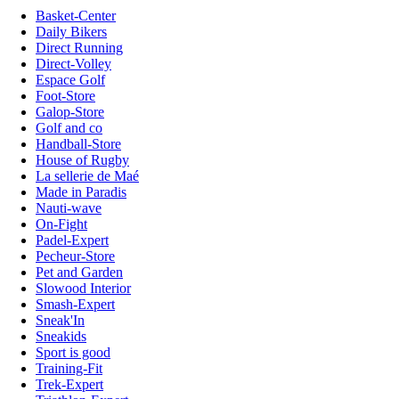
Basket-Center
Daily Bikers
Direct Running
Direct-Volley
Espace Golf
Foot-Store
Galop-Store
Golf and co
Handball-Store
House of Rugby
La sellerie de Maé
Made in Paradis
Nauti-wave
On-Fight
Padel-Expert
Pecheur-Store
Pet and Garden
Slowood Interior
Smash-Expert
Sneak'In
Sneakids
Sport is good
Training-Fit
Trek-Expert