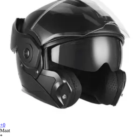
+0
Maat
*