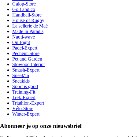
Galop-Store
Golf and co
Handball-Store
House of Rugby
La sellerie de Maé
Made in Paradis
Nauti-wave
On-Fight
Padel-Expert
Pecheur-Store
Pet and Garden
Slowood Interior
Smash-Expert
Sneak'In
Sneakids
Sport is good
Training-Fit
Trek-Expert
Triathlon-Expert
Vélo-Store
Winter-Expert
Abonneer je op onze nieuwsbrief