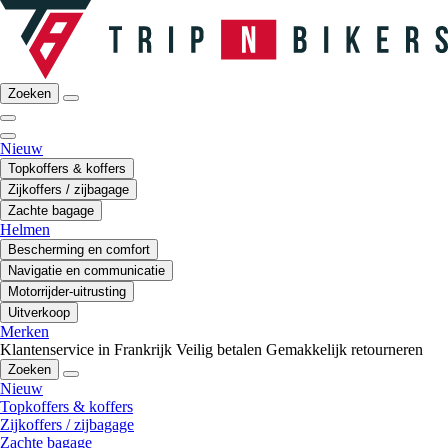
Zoeken
Nieuw
Topkoffers & koffers
Zijkoffers / zijbagage
Zachte bagage
Helmen
Bescherming en comfort
Navigatie en communicatie
Motorrijder-uitrusting
Uitverkoop
Merken
Klantenservice in Frankrijk
Veilig betalen
Gemakkelijk retourneren
Zoeken
Nieuw
Topkoffers & koffers
Zijkoffers / zijbagage
Zachte bagage