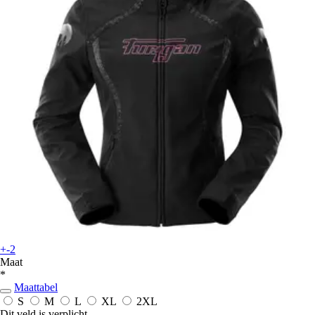
+-2
Maat
*
Maattabel
S
M
L
XL
2XL
Dit veld is verplicht