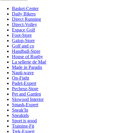
Basket-Center
Daily Bikers
Direct Running
Direct-Volley
Espace Golf
Foot-Store
Galop-Store
Golf and co
Handball-Store
House of Rugby
La sellerie de Maé
Made in Paradis
Nauti-wave
On-Fight
Padel-Expert
Pecheur-Store
Pet and Garden
Slowood Interior
Smash-Expert
Sneak'In
Sneakids
Sport is good
Training-Fit
Trek-Expert