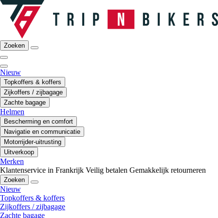
Zoeken
Nieuw
Topkoffers & koffers
Zijkoffers / zijbagage
Zachte bagage
Helmen
Bescherming en comfort
Navigatie en communicatie
Motorrijder-uitrusting
Uitverkoop
Merken
Klantenservice in Frankrijk
Veilig betalen
Gemakkelijk retourneren
Zoeken
Nieuw
Topkoffers & koffers
Zijkoffers / zijbagage
Zachte bagage