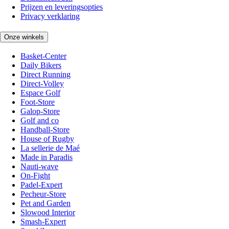
Prijzen en leveringsopties
Privacy verklaring
Onze winkels
Basket-Center
Daily Bikers
Direct Running
Direct-Volley
Espace Golf
Foot-Store
Galop-Store
Golf and co
Handball-Store
House of Rugby
La sellerie de Maé
Made in Paradis
Nauti-wave
On-Fight
Padel-Expert
Pecheur-Store
Pet and Garden
Slowood Interior
Smash-Expert