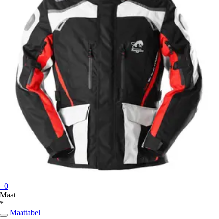
+0
Maat
*
Maattabel