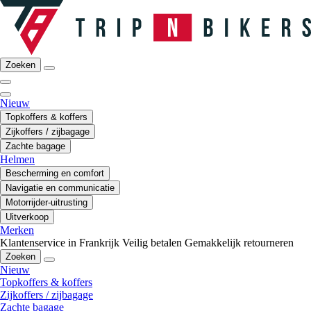
Zoeken
Nieuw
Topkoffers & koffers
Zijkoffers / zijbagage
Zachte bagage
Helmen
Bescherming en comfort
Navigatie en communicatie
Motorrijder-uitrusting
Uitverkoop
Merken
Klantenservice in Frankrijk
Veilig betalen
Gemakkelijk retourneren
Zoeken
Nieuw
Topkoffers & koffers
Zijkoffers / zijbagage
Zachte bagage