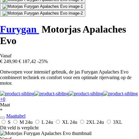
Furygan
Motorjas Apalaches
Evo
Vanaf
€ 249,90
€ 187,42
-25%
Ontworpen voor intensief gebruik, de jas Furygan Apalaches Evo
combineert techniek en comfort voor een optimale rijervaring op de
motor.
+0
Maat
*
Maattabel
S
M
24u
L
24u
XL
24u
2XL
24u
3XL
Dit veld is verplicht
Vanaf