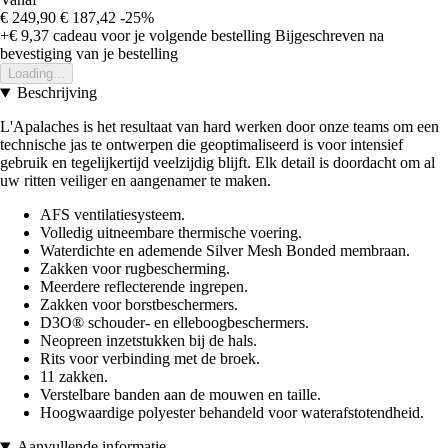
€ 249,90
€ 187,42
-25%
+€ 9,37
cadeau voor je volgende bestelling
Bijgeschreven na
bevestiging van je bestelling
Loading...
Beschrijving
L'Apalaches is het resultaat van hard werken door onze teams om een
technische jas te ontwerpen die geoptimaliseerd is voor intensief
gebruik en tegelijkertijd veelzijdig blijft. Elk detail is doordacht om al
uw ritten veiliger en aangenamer te maken.
AFS ventilatiesysteem.
Volledig uitneembare thermische voering.
Waterdichte en ademende Silver Mesh Bonded membraan.
Zakken voor rugbescherming.
Meerdere reflecterende ingrepen.
Zakken voor borstbeschermers.
D3O® schouder- en elleboogbeschermers.
Neopreen inzetstukken bij de hals.
Rits voor verbinding met de broek.
11 zakken.
Verstelbare banden aan de mouwen en taille.
Hoogwaardige polyester behandeld voor waterafstotendheid.
Aanvullende informatie