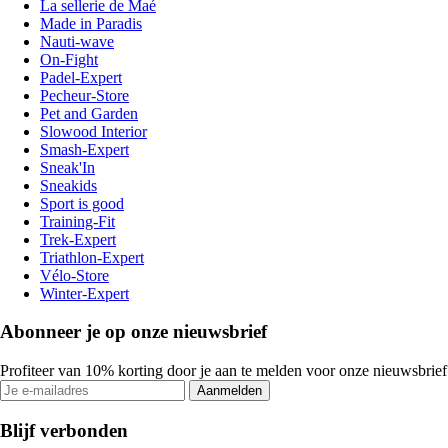
La sellerie de Maé
Made in Paradis
Nauti-wave
On-Fight
Padel-Expert
Pecheur-Store
Pet and Garden
Slowood Interior
Smash-Expert
Sneak'In
Sneakids
Sport is good
Training-Fit
Trek-Expert
Triathlon-Expert
Vélo-Store
Winter-Expert
Abonneer je op onze nieuwsbrief
Profiteer van 10% korting door je aan te melden voor onze nieuwsbrief
Aanmelden
Blijf verbonden