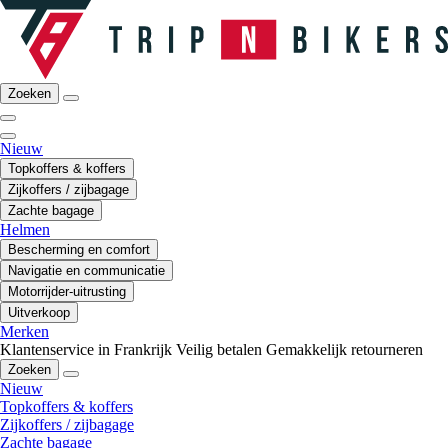
Zoeken
Nieuw
Topkoffers & koffers
Zijkoffers / zijbagage
Zachte bagage
Helmen
Bescherming en comfort
Navigatie en communicatie
Motorrijder-uitrusting
Uitverkoop
Merken
Klantenservice in Frankrijk
Veilig betalen
Gemakkelijk retourneren
Zoeken
Nieuw
Topkoffers & koffers
Zijkoffers / zijbagage
Zachte bagage