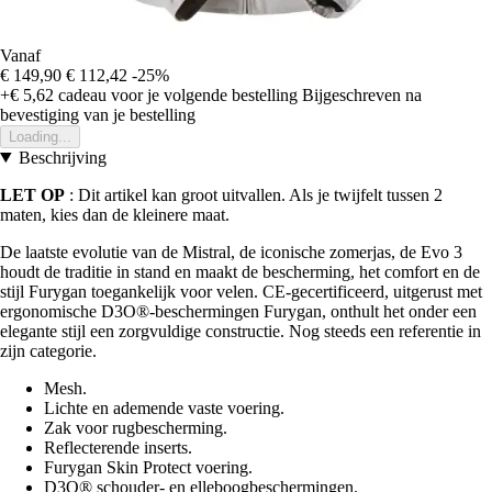
Vanaf
€ 149,90
€ 112,42
-25%
+€ 5,62
cadeau voor je volgende bestelling
Bijgeschreven na
bevestiging van je bestelling
Loading...
Beschrijving
LET OP
: Dit artikel kan groot uitvallen. Als je twijfelt tussen 2
maten, kies dan de kleinere maat.
De laatste evolutie van de Mistral, de iconische zomerjas, de Evo 3
houdt de traditie in stand en maakt de bescherming, het comfort en de
stijl Furygan toegankelijk voor velen. CE-gecertificeerd, uitgerust met
ergonomische D3O®-beschermingen Furygan, onthult het onder een
elegante stijl een zorgvuldige constructie. Nog steeds een referentie in
zijn categorie.
Mesh.
Lichte en ademende vaste voering.
Zak voor rugbescherming.
Reflecterende inserts.
Furygan Skin Protect voering.
D3O® schouder- en elleboogbeschermingen.