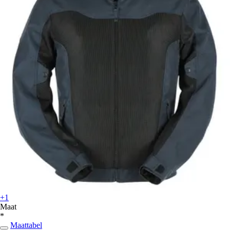
+1
Maat
*
Maattabel