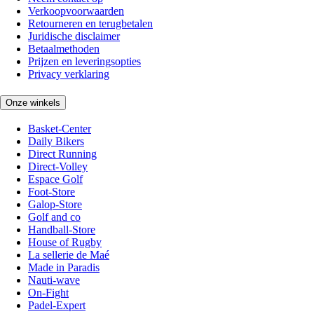
Verkoopvoorwaarden
Retourneren en terugbetalen
Juridische disclaimer
Betaalmethoden
Prijzen en leveringsopties
Privacy verklaring
Onze winkels
Basket-Center
Daily Bikers
Direct Running
Direct-Volley
Espace Golf
Foot-Store
Galop-Store
Golf and co
Handball-Store
House of Rugby
La sellerie de Maé
Made in Paradis
Nauti-wave
On-Fight
Padel-Expert