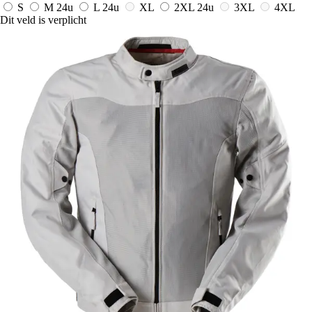
S
M
24u
L
24u
XL
2XL
24u
3XL
4XL
Dit veld is verplicht