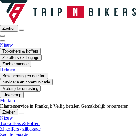
Zoeken
Nieuw
Topkoffers & koffers
Zijkoffers / zijbagage
Zachte bagage
Helmen
Bescherming en comfort
Navigatie en communicatie
Motorrijder-uitrusting
Uitverkoop
Merken
Klantenservice in Frankrijk
Veilig betalen
Gemakkelijk retourneren
Zoeken
Nieuw
Topkoffers & koffers
Zijkoffers / zijbagage
Zachte bagage