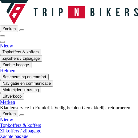
Zoeken
Nieuw
Topkoffers & koffers
Zijkoffers / zijbagage
Zachte bagage
Helmen
Bescherming en comfort
Navigatie en communicatie
Motorrijder-uitrusting
Uitverkoop
Merken
Klantenservice in Frankrijk
Veilig betalen
Gemakkelijk retourneren
Zoeken
Nieuw
Topkoffers & koffers
Zijkoffers / zijbagage
Zachte bagage