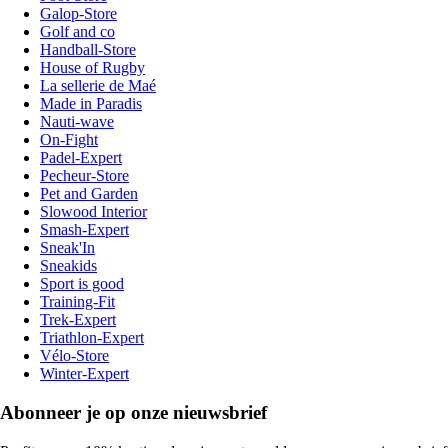
Galop-Store
Golf and co
Handball-Store
House of Rugby
La sellerie de Maé
Made in Paradis
Nauti-wave
On-Fight
Padel-Expert
Pecheur-Store
Pet and Garden
Slowood Interior
Smash-Expert
Sneak'In
Sneakids
Sport is good
Training-Fit
Trek-Expert
Triathlon-Expert
Vélo-Store
Winter-Expert
Abonneer je op onze nieuwsbrief