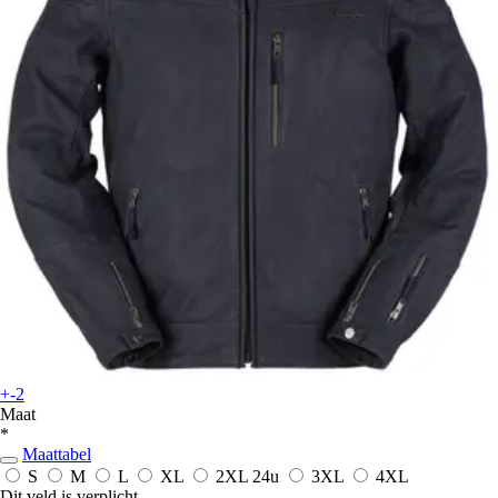
+-2
Maat
*
Maattabel
S
M
L
XL
2XL
24u
3XL
4XL
Dit veld is verplicht