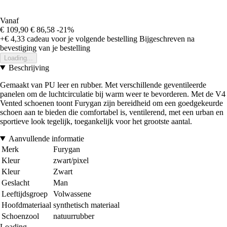
Vanaf
€ 109,90
€ 86,58
-21%
+€ 4,33
cadeau voor je volgende bestelling
Bijgeschreven na
bevestiging van je bestelling
Loading...
Beschrijving
Gemaakt van PU leer en rubber. Met verschillende geventileerde
panelen om de luchtcirculatie bij warm weer te bevorderen. Met de V4
Vented schoenen toont Furygan zijn bereidheid om een goedgekeurde
schoen aan te bieden die comfortabel is, ventilerend, met een urban en
sportieve look tegelijk, toegankelijk voor het grootste aantal.
Aanvullende informatie
Merk
Furygan
Kleur
zwart/pixel
Kleur
Zwart
Geslacht
Man
Leeftijdsgroep
Volwassene
Hoofdmateriaal
synthetisch materiaal
Schoenzool
natuurrubber
Loading...