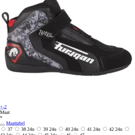
+-2
Maat
*
Maattabel
37
38
24u
39
24u
40
24u
41
24u
42
24u