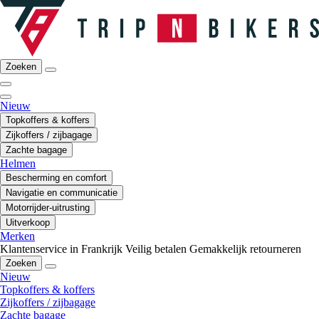
Zoeken
Nieuw
Topkoffers & koffers
Zijkoffers / zijbagage
Zachte bagage
Helmen
Bescherming en comfort
Navigatie en communicatie
Motorrijder-uitrusting
Uitverkoop
Merken
Klantenservice in Frankrijk
Veilig betalen
Gemakkelijk retourneren
Zoeken
Nieuw
Topkoffers & koffers
Zijkoffers / zijbagage
Zachte bagage