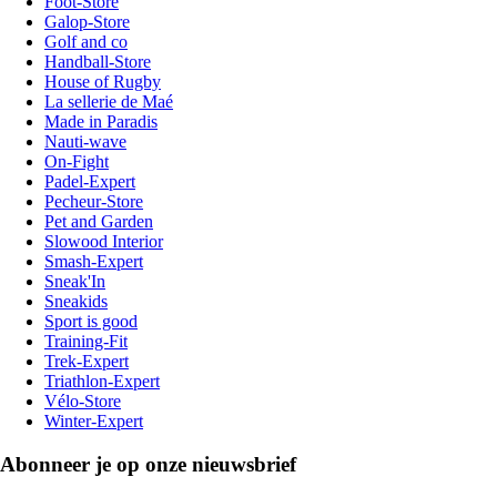
Foot-Store
Galop-Store
Golf and co
Handball-Store
House of Rugby
La sellerie de Maé
Made in Paradis
Nauti-wave
On-Fight
Padel-Expert
Pecheur-Store
Pet and Garden
Slowood Interior
Smash-Expert
Sneak'In
Sneakids
Sport is good
Training-Fit
Trek-Expert
Triathlon-Expert
Vélo-Store
Winter-Expert
Abonneer je op onze nieuwsbrief