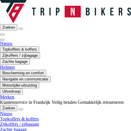
Zoeken
Nieuw
Topkoffers & koffers
Zijkoffers / zijbagage
Zachte bagage
Helmen
Bescherming en comfort
Navigatie en communicatie
Motorrijder-uitrusting
Uitverkoop
Merken
Klantenservice in Frankrijk
Veilig betalen
Gemakkelijk retourneren
Zoeken
Nieuw
Topkoffers & koffers
Zijkoffers / zijbagage
Zachte bagage