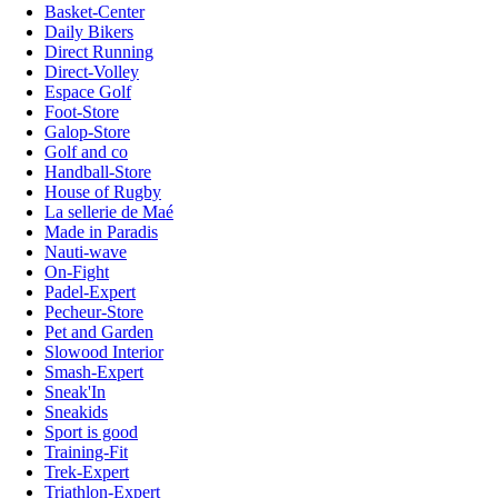
Basket-Center
Daily Bikers
Direct Running
Direct-Volley
Espace Golf
Foot-Store
Galop-Store
Golf and co
Handball-Store
House of Rugby
La sellerie de Maé
Made in Paradis
Nauti-wave
On-Fight
Padel-Expert
Pecheur-Store
Pet and Garden
Slowood Interior
Smash-Expert
Sneak'In
Sneakids
Sport is good
Training-Fit
Trek-Expert
Triathlon-Expert