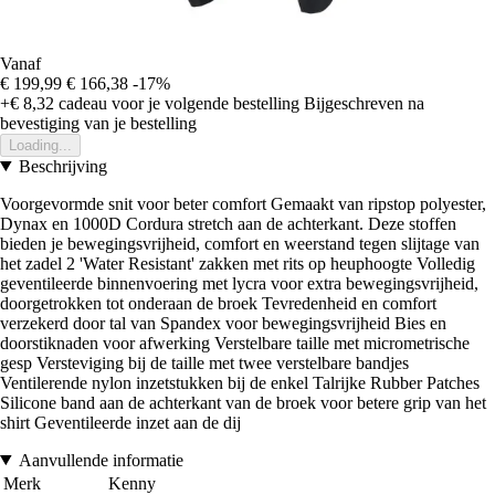
Vanaf
€ 199,99
€ 166,38
-17%
+€ 8,32
cadeau voor je volgende bestelling
Bijgeschreven na
bevestiging van je bestelling
Loading...
Beschrijving
Voorgevormde snit voor beter comfort Gemaakt van ripstop polyester,
Dynax en 1000D Cordura stretch aan de achterkant. Deze stoffen
bieden je bewegingsvrijheid, comfort en weerstand tegen slijtage van
het zadel 2 'Water Resistant' zakken met rits op heuphoogte Volledig
geventileerde binnenvoering met lycra voor extra bewegingsvrijheid,
doorgetrokken tot onderaan de broek Tevredenheid en comfort
verzekerd door tal van Spandex voor bewegingsvrijheid Bies en
doorstiknaden voor afwerking Verstelbare taille met micrometrische
gesp Versteviging bij de taille met twee verstelbare bandjes
Ventilerende nylon inzetstukken bij de enkel Talrijke Rubber Patches
Silicone band aan de achterkant van de broek voor betere grip van het
shirt Geventileerde inzet aan de dij
Aanvullende informatie
Merk
Kenny