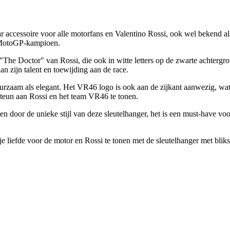
ccessoire voor alle motorfans en Valentino Rossi, ook wel bekend als 
e MotoGP-kampioen.
"The Doctor" van Rossi, die ook in witte letters op de zwarte achtergr
an zijn talent en toewijding aan de race.
aam als elegant. Het VR46 logo is ook aan de zijkant aanwezig, wat get
e steun aan Rossi en het team VR46 te tonen.
n door de unieke stijl van deze sleutelhanger, het is een must-have vo
en je liefde voor de motor en Rossi te tonen met de sleutelhanger met b