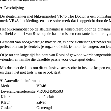
Beschrijving
De sleutelhanger met bliksemmotief VR46 The Doctor is een onmisbaar a
merk VR46, het kleding- en accessoiresmerk dat is opgericht door d
Het bliksemmotief op de sleutelhanger is geïnspireerd door de bijnaam 
snelheid en durf van Rossi op de baan en is een constante herinnering a
Gemaakt van hoogwaardige materialen, is deze sleutelhanger zowel duurz
perfect om aan je sleutels, je rugzak of zelfs je motor te hangen, om j
Of je nu een lange tijd fan bent van Rossi of gewoon wordt aangetrokke
vrienden en familie die dezelfde passie voor deze sport delen.
Mis dus niet de kans om dit exclusieve accessoire in bezit te krijgen 
en draag het met trots waar je ook gaat!
Aanvullende informatie
Merk
VR46
Leveranciersreferentie
VRUKH505503
Kleur
motif eclair
Kleur
Zilver
Geslacht
Gemengd