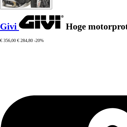
Givi
Hoge motorpro
€ 356,00
€ 284,80
-20%