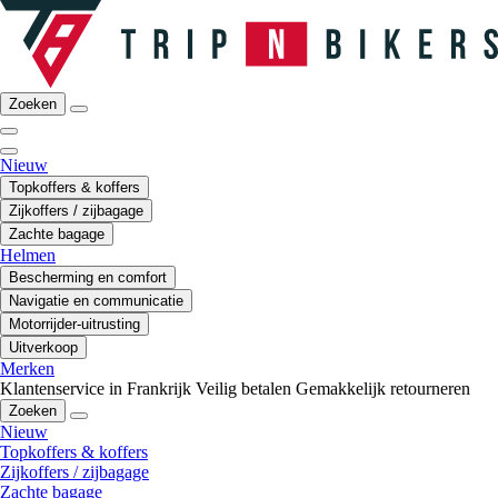
Zoeken
Nieuw
Topkoffers & koffers
Zijkoffers / zijbagage
Zachte bagage
Helmen
Bescherming en comfort
Navigatie en communicatie
Motorrijder-uitrusting
Uitverkoop
Merken
Klantenservice in Frankrijk
Veilig betalen
Gemakkelijk retourneren
Zoeken
Nieuw
Topkoffers & koffers
Zijkoffers / zijbagage
Zachte bagage