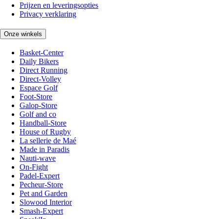
Prijzen en leveringsopties
Privacy verklaring
Onze winkels
Basket-Center
Daily Bikers
Direct Running
Direct-Volley
Espace Golf
Foot-Store
Galop-Store
Golf and co
Handball-Store
House of Rugby
La sellerie de Maé
Made in Paradis
Nauti-wave
On-Fight
Padel-Expert
Pecheur-Store
Pet and Garden
Slowood Interior
Smash-Expert