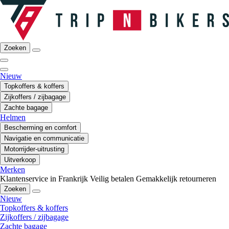
Zoeken
Nieuw
Topkoffers & koffers
Zijkoffers / zijbagage
Zachte bagage
Helmen
Bescherming en comfort
Navigatie en communicatie
Motorrijder-uitrusting
Uitverkoop
Merken
Klantenservice in Frankrijk
Veilig betalen
Gemakkelijk retourneren
Zoeken
Nieuw
Topkoffers & koffers
Zijkoffers / zijbagage
Zachte bagage