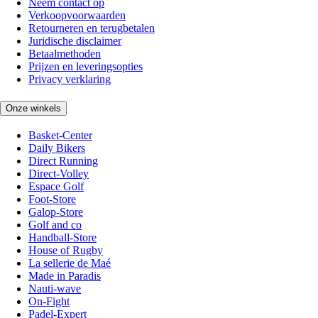
Neem contact op
Verkoopvoorwaarden
Retourneren en terugbetalen
Juridische disclaimer
Betaalmethoden
Prijzen en leveringsopties
Privacy verklaring
Onze winkels
Basket-Center
Daily Bikers
Direct Running
Direct-Volley
Espace Golf
Foot-Store
Galop-Store
Golf and co
Handball-Store
House of Rugby
La sellerie de Maé
Made in Paradis
Nauti-wave
On-Fight
Padel-Expert