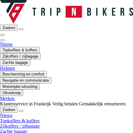
Zoeken
Nieuw
Topkoffers & koffers
Zijkoffers / zijbagage
Zachte bagage
Helmen
Bescherming en comfort
Navigatie en communicatie
Motorrijder-uitrusting
Uitverkoop
Merken
Klantenservice in Frankrijk
Veilig betalen
Gemakkelijk retourneren
Zoeken
Nieuw
Topkoffers & koffers
Zijkoffers / zijbagage
Zachte bagage