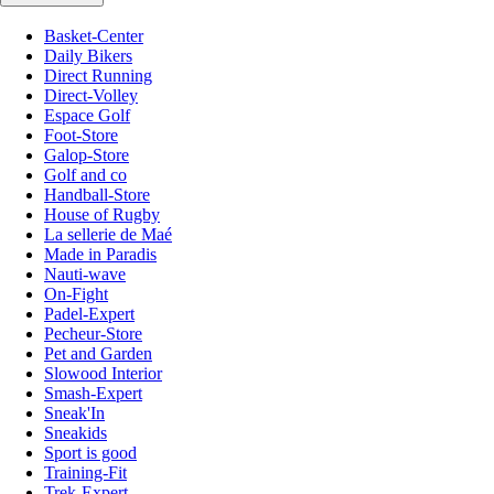
Basket-Center
Daily Bikers
Direct Running
Direct-Volley
Espace Golf
Foot-Store
Galop-Store
Golf and co
Handball-Store
House of Rugby
La sellerie de Maé
Made in Paradis
Nauti-wave
On-Fight
Padel-Expert
Pecheur-Store
Pet and Garden
Slowood Interior
Smash-Expert
Sneak'In
Sneakids
Sport is good
Training-Fit
Trek-Expert