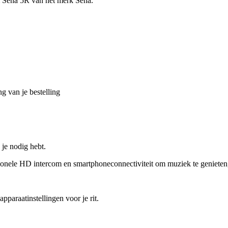
m Sena 5R van het merk Sena.
g van je bestelling
je nodig hebt.
ionele HD intercom en smartphoneconnectiviteit om muziek te genieten
paraatinstellingen voor je rit.