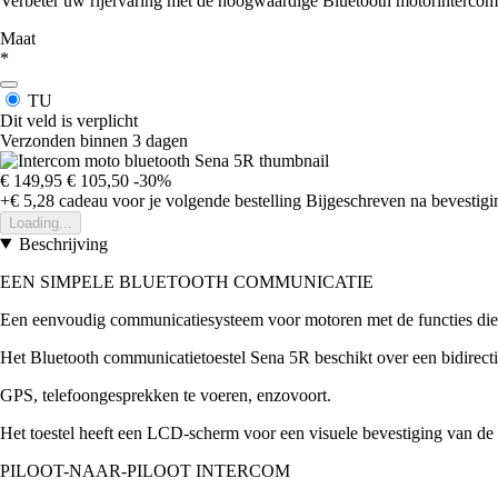
Verbeter uw rijervaring met de hoogwaardige Bluetooth motorinterco
Maat
*
TU
Dit veld is verplicht
Verzonden binnen 3 dagen
€ 149,95
€ 105,50
-30%
+€ 5,28
cadeau voor je volgende bestelling
Bijgeschreven na bevestigin
Loading...
Beschrijving
EEN SIMPELE BLUETOOTH COMMUNICATIE
Een eenvoudig communicatiesysteem voor motoren met de functies die 
Het Bluetooth communicatietoestel Sena 5R beschikt over een bidirect
GPS, telefoongesprekken te voeren, enzovoort.
Het toestel heeft een LCD-scherm voor een visuele bevestiging van de ap
PILOOT-NAAR-PILOOT INTERCOM