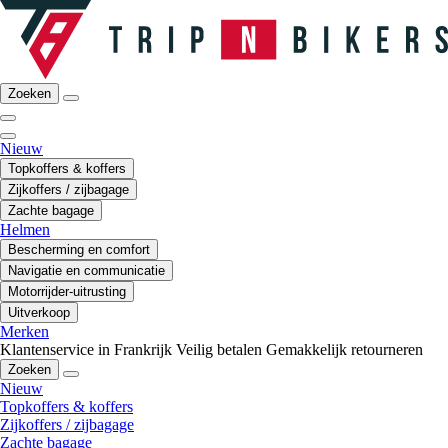
Zoeken
Nieuw
Topkoffers & koffers
Zijkoffers / zijbagage
Zachte bagage
Helmen
Bescherming en comfort
Navigatie en communicatie
Motorrijder-uitrusting
Uitverkoop
Merken
Klantenservice in Frankrijk
Veilig betalen
Gemakkelijk retourneren
Zoeken
Nieuw
Topkoffers & koffers
Zijkoffers / zijbagage
Zachte bagage