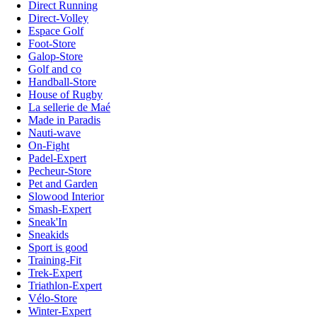
Direct Running
Direct-Volley
Espace Golf
Foot-Store
Galop-Store
Golf and co
Handball-Store
House of Rugby
La sellerie de Maé
Made in Paradis
Nauti-wave
On-Fight
Padel-Expert
Pecheur-Store
Pet and Garden
Slowood Interior
Smash-Expert
Sneak'In
Sneakids
Sport is good
Training-Fit
Trek-Expert
Triathlon-Expert
Vélo-Store
Winter-Expert