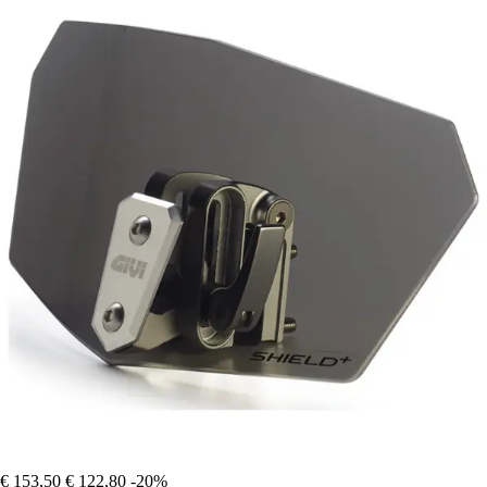
€ 153,50
€ 122,80
-20%