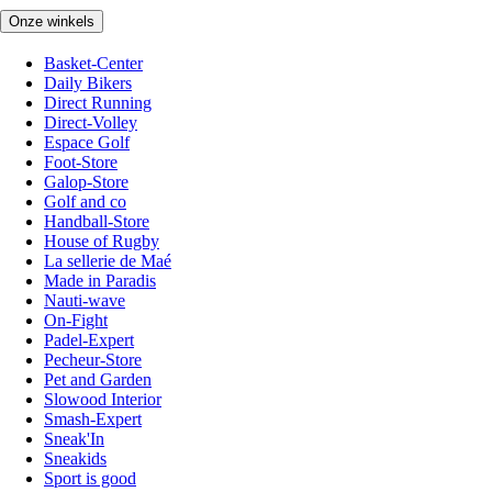
Onze winkels
Basket-Center
Daily Bikers
Direct Running
Direct-Volley
Espace Golf
Foot-Store
Galop-Store
Golf and co
Handball-Store
House of Rugby
La sellerie de Maé
Made in Paradis
Nauti-wave
On-Fight
Padel-Expert
Pecheur-Store
Pet and Garden
Slowood Interior
Smash-Expert
Sneak'In
Sneakids
Sport is good