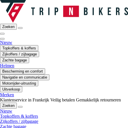
Zoeken
Nieuw
Topkoffers & koffers
Zijkoffers / zijbagage
Zachte bagage
Helmen
Bescherming en comfort
Navigatie en communicatie
Motorrijder-uitrusting
Uitverkoop
Merken
Klantenservice in Frankrijk
Veilig betalen
Gemakkelijk retourneren
Zoeken
Nieuw
Topkoffers & koffers
Zijkoffers / zijbagage
Zachte bagage