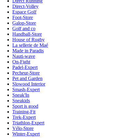
Direct Running
Direct-Volley
Espace Golf
Foot-Store
Galop-Store
Golf and co
Handball-Store
House of Rugby
La sellerie de Maé
Made in Paradis
Nauti-wave
On-Fight
Padel-Expert
Pecheur-Store
Pet and Garden
Slowood Interior
Smash-Expert
Sneak'In
Sneakids
Sport is good
Training-Fit
Trek-Expert
Triathlon-Expert
Vélo-Store
Winter-Expert