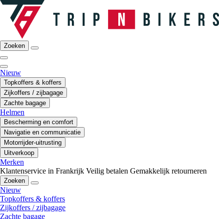
Zoeken
Nieuw
Topkoffers & koffers
Zijkoffers / zijbagage
Zachte bagage
Helmen
Bescherming en comfort
Navigatie en communicatie
Motorrijder-uitrusting
Uitverkoop
Merken
Klantenservice in Frankrijk
Veilig betalen
Gemakkelijk retourneren
Zoeken
Nieuw
Topkoffers & koffers
Zijkoffers / zijbagage
Zachte bagage