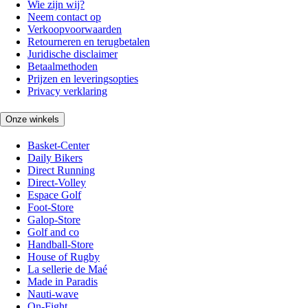
Wie zijn wij?
Neem contact op
Verkoopvoorwaarden
Retourneren en terugbetalen
Juridische disclaimer
Betaalmethoden
Prijzen en leveringsopties
Privacy verklaring
Onze winkels
Basket-Center
Daily Bikers
Direct Running
Direct-Volley
Espace Golf
Foot-Store
Galop-Store
Golf and co
Handball-Store
House of Rugby
La sellerie de Maé
Made in Paradis
Nauti-wave
On-Fight