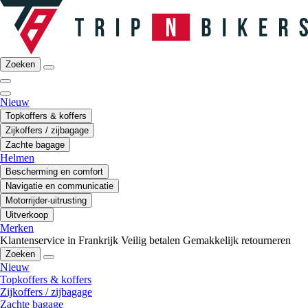
Zoeken
Nieuw
Topkoffers & koffers
Zijkoffers / zijbagage
Zachte bagage
Helmen
Bescherming en comfort
Navigatie en communicatie
Motorrijder-uitrusting
Uitverkoop
Merken
Klantenservice in Frankrijk
Veilig betalen
Gemakkelijk retourneren
Zoeken
Nieuw
Topkoffers & koffers
Zijkoffers / zijbagage
Zachte bagage