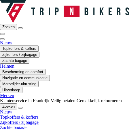
Zoeken
Nieuw
Topkoffers & koffers
Zijkoffers / zijbagage
Zachte bagage
Helmen
Bescherming en comfort
Navigatie en communicatie
Motorrijder-uitrusting
Uitverkoop
Merken
Klantenservice in Frankrijk
Veilig betalen
Gemakkelijk retourneren
Zoeken
Nieuw
Topkoffers & koffers
Zijkoffers / zijbagage
Zachte bagage