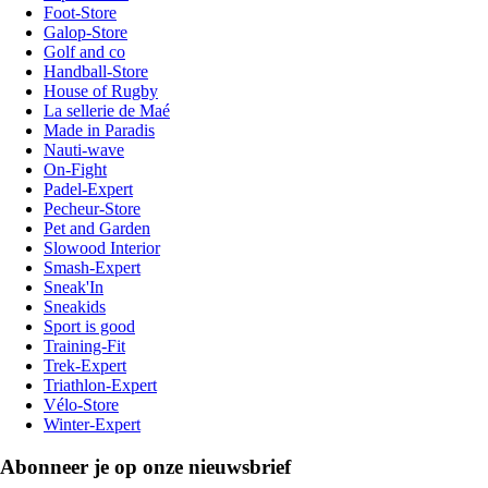
Foot-Store
Galop-Store
Golf and co
Handball-Store
House of Rugby
La sellerie de Maé
Made in Paradis
Nauti-wave
On-Fight
Padel-Expert
Pecheur-Store
Pet and Garden
Slowood Interior
Smash-Expert
Sneak'In
Sneakids
Sport is good
Training-Fit
Trek-Expert
Triathlon-Expert
Vélo-Store
Winter-Expert
Abonneer je op onze nieuwsbrief